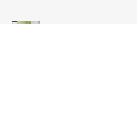
Gasheizung
Das Ende von Gasheizungen ist
absehbar. Wir haben alle relevanten
Informationen für Sie zusammengestellt.
Datenschutzerklärung TikTok
Datenschutzerklärung der TikTok-Seite
der Firma Eugen Büring aus Münster
EE-Energie neu