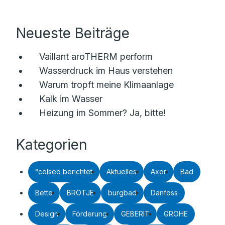
Neueste Beiträge
Vaillant aroTHERM perform
Wasserdruck im Haus verstehen
Warum tropft meine Klimaanlage
Kalk im Wasser
Heizung im Sommer? Ja, bitte!
Kategorien
°celseo berichtet
Aktuelles
Axor
Bad
Bette
BRÖTJE
burgbad
Danfoss
Design
Förderung
GEBERIT
GROHE