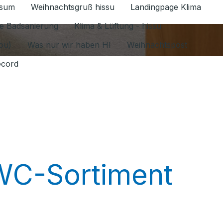
ssum
Weihnachtsgruß hissu
Landingpage Klima
ür Datenschutz 1.6.2026 umschalten
e Badsanierung
Klima & Lüftung - hissu
jou)
Was nur wir haben HI
Weihnachtspost
ecord
-WC-Sortiment