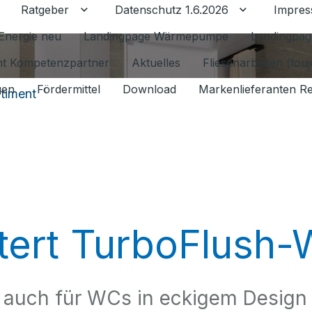
Ratgeber
Datenschutz 1.6.2026
Impre
Untermenü für Ratgeber umschalten
Untermenü f
Energie neu
Landingpage Wärmepumpe
Landingpag
ant Kompetenzpartner
Aktuelles
Fliesenarbeiten (tou
gen
Fördermittel
Download
Markenlieferanten R
timent
itert TurboFlush
u auch für WCs in eckigem Design