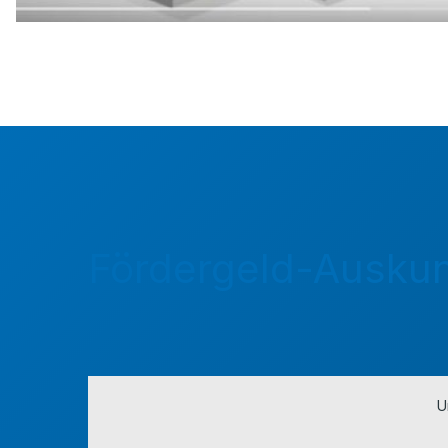
Fördergeld-Auskun
U