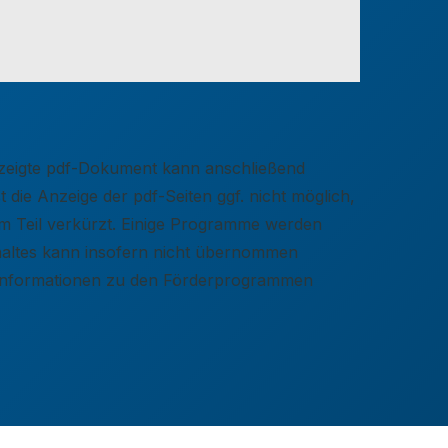
gezeigte pdf-Dokument kann anschließend
 die Anzeige der pdf-Seiten ggf. nicht möglich,
zum Teil verkürzt. Einige Programme werden
nhaltes kann insofern nicht übernommen
e Informationen zu den Förderprogrammen