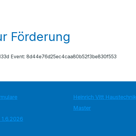
r Förderung
9133d Event: 8d44e76d25ec4caa80b52f3be830f553
rmulare
Heinrich Vitt Haustechn
Master
 1.6.2026