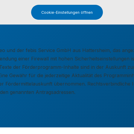
Cookie-Einstellungen öffnen
elseo und der febis Service GmbH aus Hattersheim, das an
dung einer Firewall mit hohen Sicherheitseinstellungen ist
ie Texte der Förderprogramm-Inhalte sind in der Auskunft 
Eine Gewähr für die jederzeitige Aktualität des Programmi
e der Fördermittelauskunft übernommen. Rechtsverbindlich
r den genannten Antragsadressen.