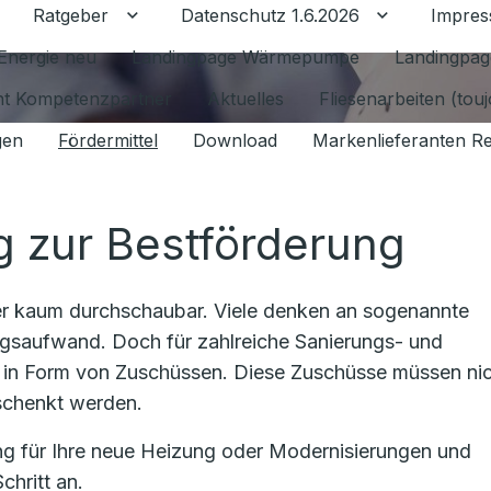
Ratgeber
Datenschutz 1.6.2026
Impre
Untermenü für Ratgeber umschalten
Untermenü f
Energie neu
Landingpage Wärmepumpe
Landingpag
ant Kompetenzpartner
Aktuelles
Fliesenarbeiten (tou
gen
Fördermittel
Download
Markenlieferanten R
g zur Bestförderung
zer kaum durchschaubar. Viele denken an sogenannte
gsaufwand. Doch für zahlreiche Sanierungs- und
in Form von Zuschüssen. Diese Zuschüsse müssen ni
rschenkt werden.
ung für Ihre neue Heizung oder Modernisierungen und
chritt an.