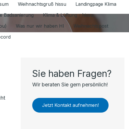
ssum
Weihnachtsgruß hissu
Landingpage Klima
ür Datenschutz 1.6.2026 umschalten
e Badsanierung
Klima & Lüftung - hissu
jou)
Was nur wir haben HI
Weihnachtspost
ecord
Sie haben Fragen?
Wir beraten Sie gern persönlich!
cht
Jetzt Kontakt aufnehmen!