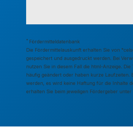
*
Fördermitteldatenbank
Die Fördermittelauskunft erhalten Sie von °c
gespeichert und ausgedruckt werden. Bei Verwen
nutzen Sie in diesem Fall die html-Anzeige. D
häufig geändert oder haben kurze Laufzeiten. 
werden, es wird keine Haftung für die Inhalt
erhalten Sie beim jeweiligen Fördergeber unte