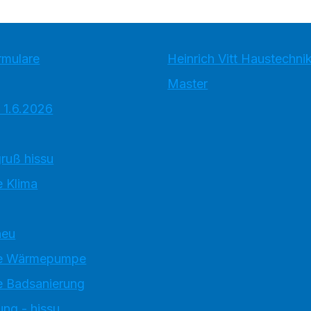
rmulare
Heinrich Vitt Haustechn
Master
 1.6.2026
ruß hissu
 Klima
neu
e Wärmepumpe
 Badsanierung
ung - hissu