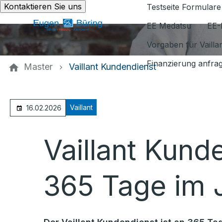
Kontaktieren Sie uns
Testseite Formulare
EE Medatsu
EE-
Vorgaben für Vaill
Finanzierung anfra
Master
Vaillant Kundendienst
Vaillant
16.02.2026
Vaillant Kund
365 Tage im J