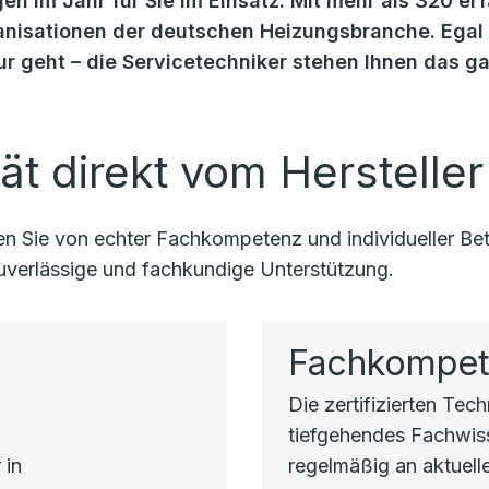
en im Jahr für Sie im Einsatz. Mit mehr als 320 er
isationen der deutschen Heizungsbranche. Egal o
r geht – die Servicetechniker stehen Ihnen das g
ät direkt vom Hersteller
eren Sie von echter Fachkompetenz und individueller 
 zuverlässige und fachkundige Unterstützung.
Fachkompe
Die zertifizierten Tec
h
tiefgehendes Fachwi
 in
regelmäßig an aktuell