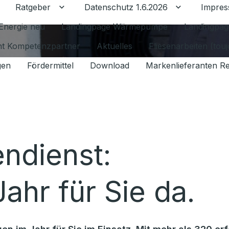
Ratgeber
Datenschutz 1.6.2026
Impre
Untermenü für Ratgeber umschalten
Untermenü f
Energie neu
Landingpage Wärmepumpe
Landingpag
ant Kompetenzpartner
Aktuelles
Fliesenarbeiten (tou
gen
Fördermittel
Download
Markenlieferanten R
endienst:
ahr für Sie da.