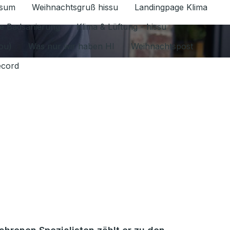
ssum
Weihnachtsgruß hissu
Landingpage Klima
ür Datenschutz 1.6.2026 umschalten
e Badsanierung
Klima & Lüftung - hissu
jou)
Was nur wir haben HI
Weihnachtspost
ecord