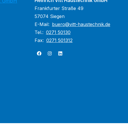
Heinrich Vitt Haustechnik GmbH
ik GmbH
Frankfurter Straße 49
57074 Siegen
E-Mail:
buero@vitt-haustechnik.de
Tel.:
0271 50130
Fax:
0271 501312