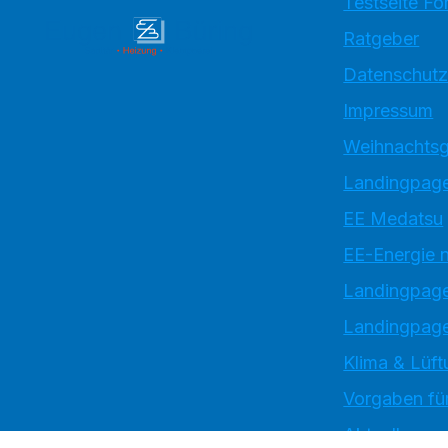
Testseite Fo
Ratgeber
Datenschutz
Impressum
Weihnachtsg
Landingpage
EE Medatsu
EE-Energie 
Landingpag
Landingpage
Klima & Lüft
Vorgaben für
Aktuelles