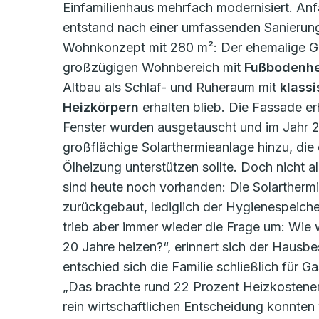
Einfamilienhaus mehrfach modernisiert. An
entstand nach einer umfassenden Sanierun
Wohnkonzept mit 280 m²: Der ehemalige 
großzügigen Wohnbereich mit
Fußbodenh
Altbau als Schlaf- und Ruheraum mit
klass
Heizkörpern
erhalten blieb. Die Fassade e
Fenster wurden ausgetauscht und im Jahr 
großflächige Solarthermieanlage hinzu, die
Ölheizung unterstützen sollte. Doch nicht 
sind heute noch vorhanden: Die Solartherm
zurückgebaut, lediglich der Hygienespeicher
trieb aber immer wieder die Frage um: Wie 
20 Jahre heizen?“, erinnert sich der Hausbe
entschied sich die Familie schließlich für 
„Das brachte rund 22 Prozent Heizkosteners
rein wirtschaftlichen Entscheidung konnten 