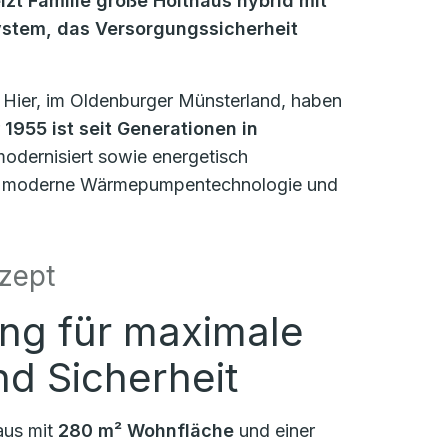
zt Familie große Holthaus hybrid mit
ystem, das Versorgungssicherheit
 Hier, im Oldenburger Münsterland, haben
1955 ist seit Generationen in
odernisiert sowie energetisch
t – moderne Wärmepumpentechnologie und
zept
ng für maximale
nd Sicherheit
aus mit
280 m² Wohnfläche
und einer