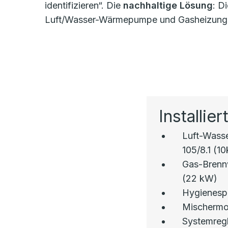
identifizieren“. Die
nachhaltige Lösung
: D
Luft/Wasser-Wärmepumpe und Gasheizung
Installie
Luft-Was
105/8.1 (1
Gas-Brenn
(22 kW)
Hygienespe
Mischermod
Systemregl