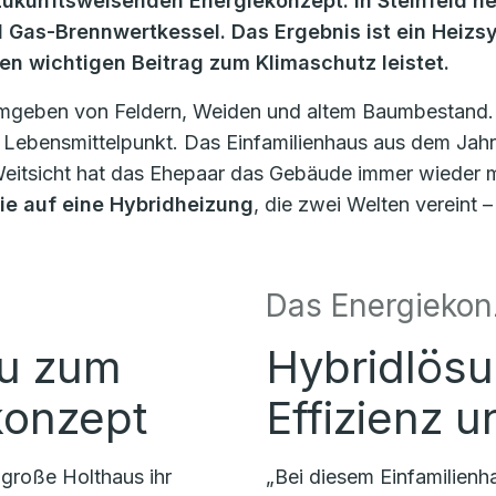
ukunftsweisenden Energiekonzept: In Steinfeld hei
Gas-Brennwertkessel. Das Ergebnis ist ein Heizs
nen wichtigen Beitrag zum Klimaschutz leistet.
 umgeben von Feldern, Weiden und altem Baumbestand.
 Lebensmittelpunkt. Das Einfamilienhaus aus dem Jahr
Weitsicht hat das Ehepaar das Gebäude immer wieder m
ie auf eine Hybridheizung
, die zwei Welten verein
Das Energiekon
u zum
Hybridlösu
konzept
Effizienz u
 große Holthaus ihr
„Bei diesem Einfamilienh