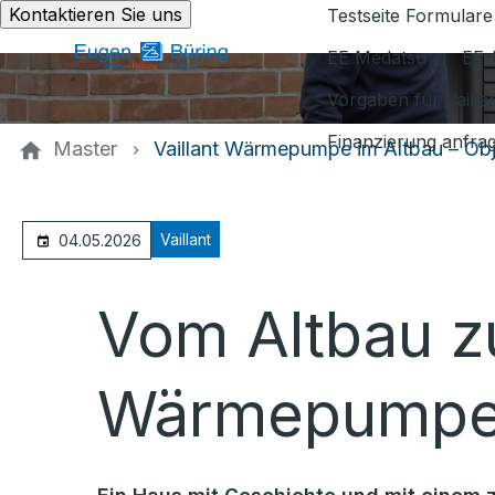
Kontaktieren Sie uns
Testseite Formulare
EE Medatsu
EE-
Vorgaben für Vaill
Finanzierung anfra
Master
Vaillant Wärmepumpe im Altbau – Ob
Vaillant
04.05.2026
Vom Altbau z
Wärmepump