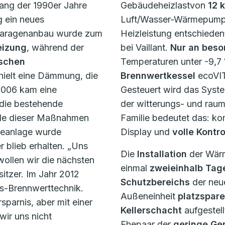
fang der 1990er Jahre
Gebäudeheizlastvon
12 
g ein neues
Luft/Wasser-Wärmepum
Garagenanbau wurde zum
Heizleistung entschieden“
eizung
, während der
bei Vaillant.
Nur an beso
ischen
Temperaturen unter -9,7
rhielt eine Dämmung, die
Brennwertkessel
ecoVIT
2006 kam eine
Gesteuert wird das Sys
 die bestehende
der witterungs- und raum
alle dieser Maßnahmen
Familie bedeutet das: kom
ieanlage wurde
Display und
volle Kontr
 blieb erhalten. „Uns
Die
Installation
der Wär
wollen wir die nächsten
einmal
zweieinhalb Tag
sitzer. Im Jahr 2012
Schutzbereichs
der neu
Gas-Brennwerttechnik.
Außeneinheit
platzspar
parnis, aber mit einer
Kellerschacht
aufgestell
wir uns nicht
Ehepaar der
geringe Ge