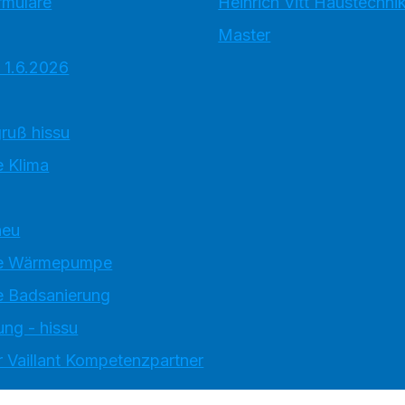
rmulare
Heinrich Vitt Haustechn
Master
 1.6.2026
ruß hissu
 Klima
neu
e Wärmepumpe
 Badsanierung
ung - hissu
 Vaillant Kompetenzpartner