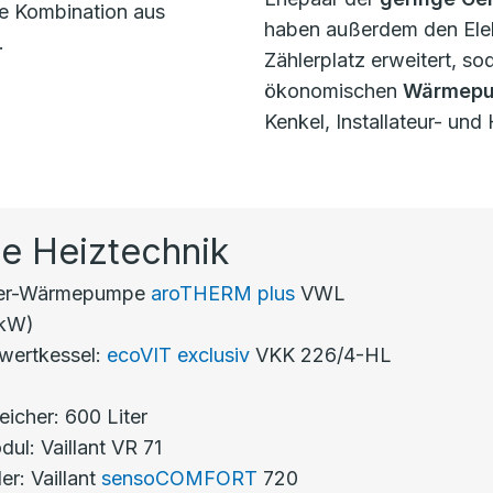
ie Kombination aus
haben außerdem den Elek
.
Zählerplatz erweitert, so
ökonomischen
Wärmepu
Kenkel, Installateur- und
rte Heiztechnik
ser-Wärmepumpe
aroTHERM plus
VWL
0kW)
wertkessel:
ecoVIT exclusiv
VKK 226/4-HL
icher: 600 Liter
ul: Vaillant VR 71
er: Vaillant
sensoCOMFORT
720