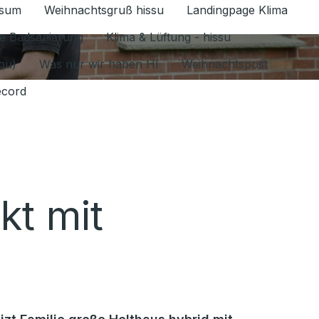
ssum
Weihnachtsgruß hissu
Landingpage Klima
ür Datenschutz 1.6.2026 umschalten
e Badsanierung
Klima & Lüftung - hissu
jou)
Was nur wir haben HI
Weihnachtspost
ecord
kt mit