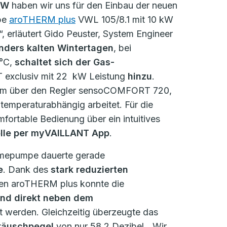
kW
haben wir uns für den Einbau der neuen
pe
aroTHERM plus
VWL 105/8.1 mit 10 kW
, erläutert Gido Peuster, System Engineer
nders kalten Wintertagen
, bei
 °C,
schaltet sich der Gas-
 exclusiv mit 22 kW Leistung
hinzu
.
tem über den Regler sensoCOMFORT 720,
temperaturabhängig arbeitet. Für die
fortable Bedienung über ein intuitives
olle per myVAILLANT App
.
mepumpe dauerte gerade
e
. Dank des
stark reduzierten
en aroTHERM plus konnte die
end direkt neben dem
t werden. Gleichzeitig überzeugte das
räuschpegel
von nur 58,2 Dezibel. „Wir