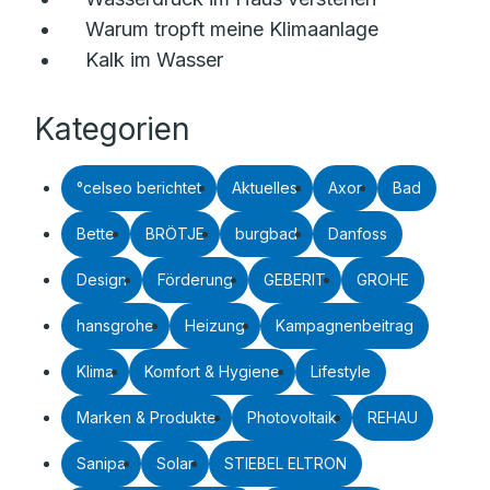
Warum tropft meine Klimaanlage
Kalk im Wasser
Kategorien
°celseo berichtet
Aktuelles
Axor
Bad
Bette
BRÖTJE
burgbad
Danfoss
Design
Förderung
GEBERIT
GROHE
hansgrohe
Heizung
Kampagnenbeitrag
Klima
Komfort & Hygiene
Lifestyle
Marken & Produkte
Photovoltaik
REHAU
Sanipa
Solar
STIEBEL ELTRON