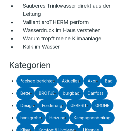
Sauberes Trinkwasser direkt aus der
Leitung
Vaillant aroTHERM perform
Wasserdruck im Haus verstehen
Warum tropft meine Klimaanlage
Kalk im Wasser
Kategorien
°celseo berichtet
Aktuelles
Axor
Bad
Bette
BRÖTJE
burgbad
Danfoss
Design
Förderung
GEBERIT
GROHE
hansgrohe
Heizung
Kampagnenbeitrag
Klima
Komfort & Hygiene
Lifestyle