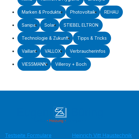
Marken & Produkte
Photovoltaik
REHAU
Sanipa
Solar
STIEBEL ELTRON
Technologie & Zukunft
Tipps & Tricks
Vaillant
VALLOX
Verbraucherinfos
VIESSMANN
Villeroy + Boch
Testseite Formulare
Heinrich Vitt Haustechnik