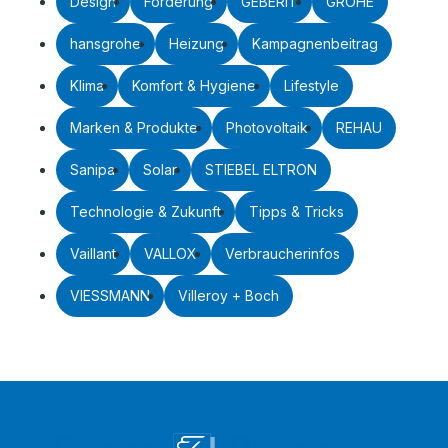
Design
Förderung
GEBERIT
GROHE
hansgrohe
Heizung
Kampagnenbeitrag
Klima
Komfort & Hygiene
Lifestyle
Marken & Produkte
Photovoltaik
REHAU
Sanipa
Solar
STIEBEL ELTRON
Technologie & Zukunft
Tipps & Tricks
Vaillant
VALLOX
Verbraucherinfos
VIESSMANN
Villeroy + Boch