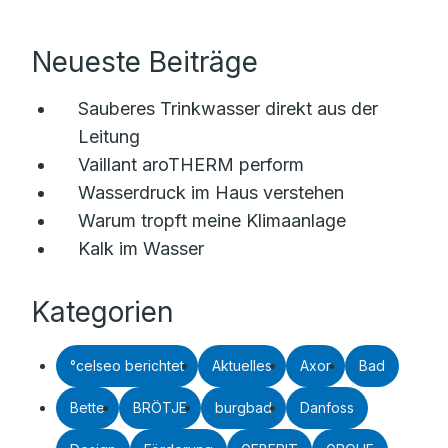
Neueste Beiträge
Sauberes Trinkwasser direkt aus der
Leitung
Vaillant aroTHERM perform
Wasserdruck im Haus verstehen
Warum tropft meine Klimaanlage
Kalk im Wasser
Kategorien
°celseo berichtet
Aktuelles
Axor
Bad
Bette
BRÖTJE
burgbad
Danfoss