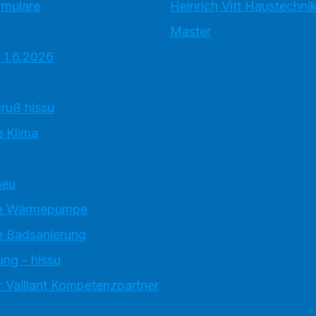
rmulare
Heinrich Vitt Haustechn
Master
 1.6.2026
ruß hissu
 Klima
neu
e Wärmepumpe
 Badsanierung
ung - hissu
 Vaillant Kompetenzpartner