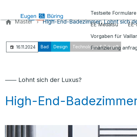
Kontaktieren Sie uns
Testseite Formulare
Master
High-End-Badezimmer: Lohnt sich de
EE Medatsu
EE-
Vorgaben für Vaill
Bad
Design
Technologie & Zukunft
16.11.2024
Finanzierung anfra
⸺ Lohnt sich der Luxus?
High-End-Badezimme