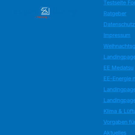
Testseite Fo
Ratgeber
Datenschutz
Impressum
Weihnachtsg
Landingpage
EE Medatsu
EE-Energie 
Landingpag
Landingpage
Klima & Lüft
Vorgaben für
Aktuelles