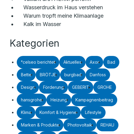
Wasserdruck im Haus verstehen
Warum tropft meine Klimaanlage
Kalk im Wasser
Kategorien
°celseo berichtet
Aktuelles
Axor
Bad
Bette
BRÖTJE
burgbad
Danfoss
Design
Förderung
GEBERIT
GROHE
hansgrohe
Heizung
Kampagnenbeitrag
Klima
Komfort & Hygiene
Lifestyle
Marken & Produkte
Photovoltaik
REHAU