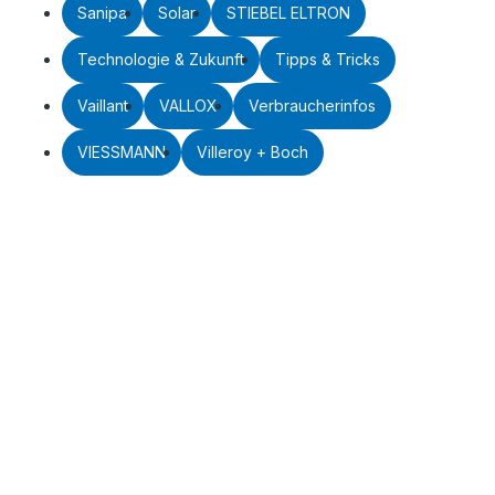
Sanipa
Solar
STIEBEL ELTRON
Technologie & Zukunft
Tipps & Tricks
Vaillant
VALLOX
Verbraucherinfos
VIESSMANN
Villeroy + Boch