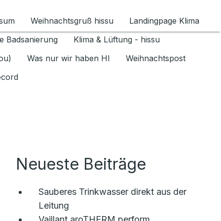
ssum
Weihnachtsgruß hissu
Landingpage Klima
ür Datenschutz 1.6.2026 umschalten
e Badsanierung
Klima & Lüftung - hissu
jou)
Was nur wir haben HI
Weihnachtspost
ecord
Neueste Beiträge
Sauberes Trinkwasser direkt aus der
Leitung
Vaillant aroTHERM perform