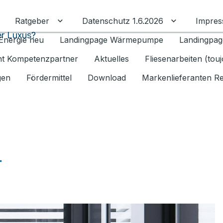
Ratgeber
Datenschutz 1.6.2026
Impre
Untermenü für Ratgeber umschalten
Untermenü f
r Luxus?
Energie neu
Landingpage Wärmepumpe
Landingpag
ant Kompetenzpartner
Aktuelles
Fliesenarbeiten (tou
gen
Fördermittel
Download
Markenlieferanten R
r