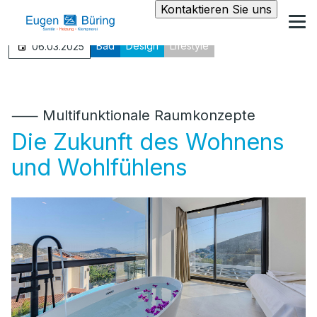
Kontaktieren Sie uns
Bad
Design
Lifestyle
06.03.2025
⸺ Multifunktionale Raumkonzepte
Die Zukunft des Wohnens
und Wohlfühlens