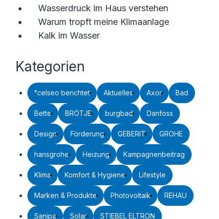
Wasserdruck im Haus verstehen
Warum tropft meine Klimaanlage
Kalk im Wasser
Kategorien
°celseo berichtet
Aktuelles
Axor
Bad
Bette
BRÖTJE
burgbad
Danfoss
Design
Förderung
GEBERIT
GROHE
hansgrohe
Heizung
Kampagnenbeitrag
Klima
Komfort & Hygiene
Lifestyle
Marken & Produkte
Photovoltaik
REHAU
Sanipa
Solar
STIEBEL ELTRON