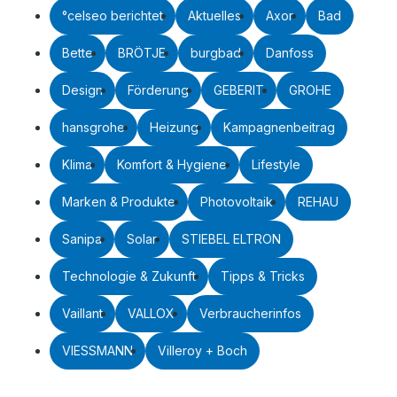
°celseo berichtet
Aktuelles
Axor
Bad
Bette
BRÖTJE
burgbad
Danfoss
Design
Förderung
GEBERIT
GROHE
hansgrohe
Heizung
Kampagnenbeitrag
Klima
Komfort & Hygiene
Lifestyle
Marken & Produkte
Photovoltaik
REHAU
Sanipa
Solar
STIEBEL ELTRON
Technologie & Zukunft
Tipps & Tricks
Vaillant
VALLOX
Verbraucherinfos
VIESSMANN
Villeroy + Boch