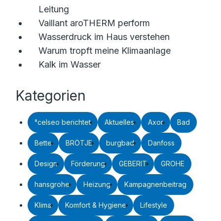
Leitung
Vaillant aroTHERM perform
Wasserdruck im Haus verstehen
Warum tropft meine Klimaanlage
Kalk im Wasser
Kategorien
°celseo berichtet
Aktuelles
Axor
Bad
Bette
BRÖTJE
burgbad
Danfoss
Design
Förderung
GEBERIT
GROHE
hansgrohe
Heizung
Kampagnenbeitrag
Klima
Komfort & Hygiene
Lifestyle