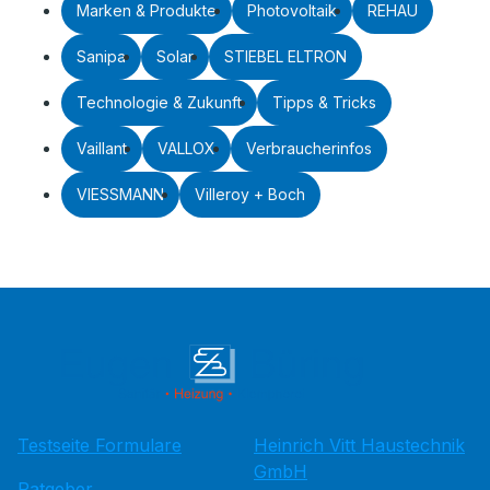
Marken & Produkte
Photovoltaik
REHAU
Sanipa
Solar
STIEBEL ELTRON
Technologie & Zukunft
Tipps & Tricks
Vaillant
VALLOX
Verbraucherinfos
VIESSMANN
Villeroy + Boch
Testseite Formulare
Heinrich Vitt Haustechnik
GmbH
Ratgeber