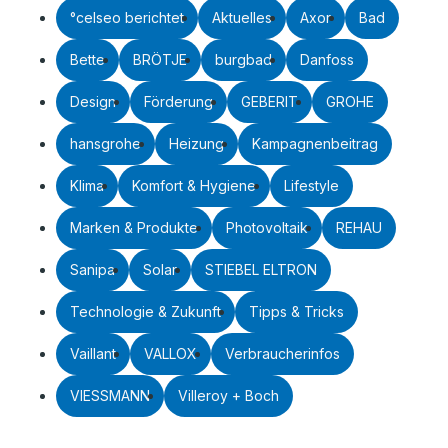
°celseo berichtet
Aktuelles
Axor
Bad
Bette
BRÖTJE
burgbad
Danfoss
Design
Förderung
GEBERIT
GROHE
hansgrohe
Heizung
Kampagnenbeitrag
Klima
Komfort & Hygiene
Lifestyle
Marken & Produkte
Photovoltaik
REHAU
Sanipa
Solar
STIEBEL ELTRON
Technologie & Zukunft
Tipps & Tricks
Vaillant
VALLOX
Verbraucherinfos
VIESSMANN
Villeroy + Boch