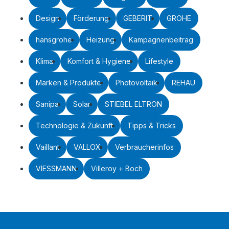
Design
Förderung
GEBERIT
GROHE
hansgrohe
Heizung
Kampagnenbeitrag
Klima
Komfort & Hygiene
Lifestyle
Marken & Produkte
Photovoltaik
REHAU
Sanipa
Solar
STIEBEL ELTRON
Technologie & Zukunft
Tipps & Tricks
Vaillant
VALLOX
Verbraucherinfos
VIESSMANN
Villeroy + Boch