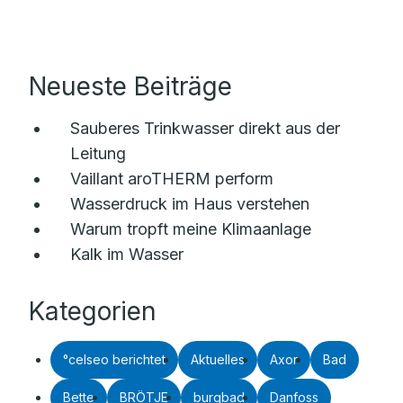
Neueste Beiträge
Sauberes Trinkwasser direkt aus der
Leitung
Vaillant aroTHERM perform
Wasserdruck im Haus verstehen
Warum tropft meine Klimaanlage
Kalk im Wasser
Kategorien
°celseo berichtet
Aktuelles
Axor
Bad
Bette
BRÖTJE
burgbad
Danfoss