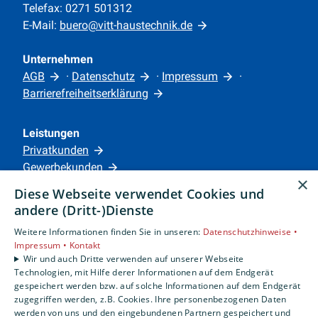
Telefax: 0271 501312
E-Mail:
buero@vitt-haustechnik.de
Unternehmen
AGB
·
Datenschutz
·
Impressum
·
Barrierefreiheitserklärung
Leistungen
Privatkunden
Gewerbekunden
×
Karriere
Diese Webseite verwendet Cookies und
Unternehmen
andere (Dritt-)Dienste
Weitere Informationen finden Sie in unseren:
Datenschutzhinweise •
Standorte
Impressum •
Kontakt
Siegen
Wir und auch Dritte verwenden auf unserer Webseite
Technologien, mit Hilfe derer Informationen auf dem Endgerät
gespeichert werden bzw. auf solche Informationen auf dem Endgerät
zugegriffen werden, z.B. Cookies. Ihre personenbezogenen Daten
Um externe HTML-Inhalte anzuzeigen, benötigen
werden von uns und den eingebundenen Partnern gespeichert und