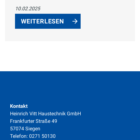
Bad. Großformatige Fliesen und
10.02.2025
nahtlose Oberflächen vereinen Ästhetik
und Funktionalität für ein modernes,
WEITERLESEN
pflegeleichtes Badezimmer.
Kontakt
Heinrich Vitt Haustechnik GmbH
Frankfurter Straße 49
57074 Siegen
Telefon: 0271 50130