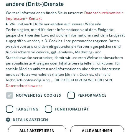
andere (Dritt-)Dienste
Leistungen
Weitere Informationen finden Sie in unseren:
Datenschutzhinweise •
Privatkunden
Impressum •
Kontakt
Gewerbekunden
Wir und auch Dritte verwenden auf unserer Webseite
Technologien, mit Hilfe derer Informationen auf dem Endgerät
Karriere
gespeichert werden bzw. auf solche Informationen auf dem Endgerät
Unternehmen
zugegriffen werden, z.B. Cookies. Ihre personenbezogenen Daten
werden von uns und den eingebundenen Partnern gespeichert und
Standorte
für verschiedene Zwecke, ggf. Analyse-, Marketing- und
Statistikzwecke verarbeitet, damit wir unseren Webseitenbesuchern
Siegen
personalisierte Anzeigen oder Inhalte bereitstellen, Funktionen für
soziale Medien anbieten und Informationen über deren Interessen
und das Nutzerverhalten erhalten können. Cookies, die nicht
Um externe HTML-Inhalte anzuzeigen, benötigen
technisch-notwendig sind,... HIER KLICKEN ZUM WEITERLESEN
Datenschutzhinweise
wir Ihre Einwilligung.
NOTWENDIGE COOKIES
PERFORMANCE
Weitere Informationen finden Sie in unserer
Datenschutzerklärung.
TARGETING
FUNKTIONALITÄT
DETAILS ANZEIGEN
COOKIE-EINSTELLUNGEN ÖFFNEN
ALLE AKZEPTIEREN
ALLE ABLEHNEN