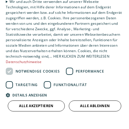
Wir und auch Dritte verwenden auf unserer Webseite
Privatkunden
Technologien, mit Hilfe derer Informationen auf dem Endgerät
Gewerbekunden
gespeichert werden bzw. auf solche Informationen auf dem Endgerät
zugegriffen werden, z.B. Cookies. Ihre personenbezogenen Daten
Karriere
werden von uns und den eingebundenen Partnern gespeichert und
Unternehmen
für verschiedene Zwecke, ggf. Analyse-, Marketing- und
Statistikzwecke verarbeitet, damit wir unseren Webseitenbesuchern
Standorte
personalisierte Anzeigen oder Inhalte bereitstellen, Funktionen für
soziale Medien anbieten und Informationen über deren Interessen
Siegen
und das Nutzerverhalten erhalten können. Cookies, die nicht
technisch-notwendig sind,... HIER KLICKEN ZUM WEITERLESEN
Datenschutzhinweise
Um externe HTML-Inhalte anzuzeigen, benötigen
NOTWENDIGE COOKIES
PERFORMANCE
wir Ihre Einwilligung.
TARGETING
FUNKTIONALITÄT
Weitere Informationen finden Sie in unserer
Datenschutzerklärung.
DETAILS ANZEIGEN
ALLE AKZEPTIEREN
ALLE ABLEHNEN
COOKIE-EINSTELLUNGEN ÖFFNEN