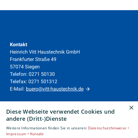
Kontakt
Heinrich Vitt Haustechnik GmbH
Frankfurter Straße 49
57074 Siegen
Telefon: 0271 50130
Telefax: 0271 501312
E-Mail:
buero@vitt-haustechnik.de
Unternehmen
×
Diese Webseite verwendet Cookies und
AGB
·
Datenschutz
·
Impressum
·
andere (Dritt-)Dienste
Barrierefreiheitserklärung
Weitere Informationen finden Sie in unseren:
Datenschutzhinweise •
Impressum •
Kontakt
Leistungen