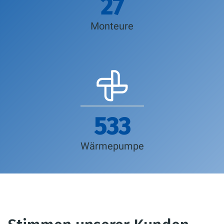
30
Monteure
595
Wärmepumpe