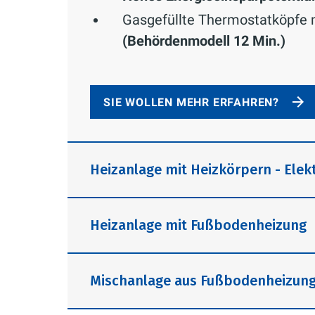
Gasgefüllte Thermostatköpfe 
(Behördenmodell 12 Min.)
SIE WOLLEN MEHR ERFAHREN?
Heizanlage mit Heizkörpern - Ele
Heizanlage mit Fußbodenheizung
Bis zu 30% Energieeinsparung
könne
Mischanlage aus Fußbodenheizung
elektronischen Thermostatköpfen 
einfachste Art, zuhause Energie zu 