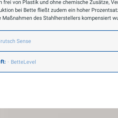
en frei von Plastik und ohne chemische Zusätze, V
duktion bei Bette fließt zudem ein hoher Prozentsa
e Maßnahmen des Stahlherstellers kompensiert w
irutsch Sense
ft:
BetteLevel
-
Sense entwickelt, weil du es wert bist.
bietet mehr Sicherheit im Badezimmer
der in der Badewanne liegst und auch
ationsaufwand.
inden, du hast es verdient, deine Zeit
 dem du deine Dusche beispiellos
hne Werkzeug. Sekundenschnell. Und