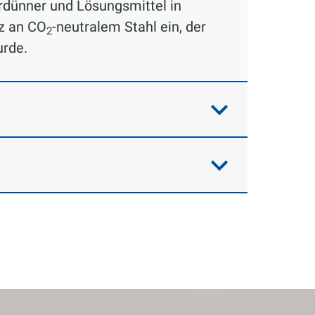
erdünner und Lösungsmittel in
tz an CO
-neutralem Stahl ein, der
2
urde.