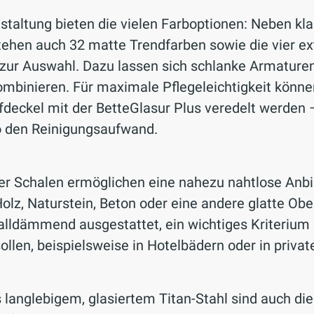
estaltung bieten die vielen Farboptionen: Neben 
tehen auch 32 matte Trendfarben sowie die vier ex
ht zur Auswahl. Dazu lassen sich schlanke Armatu
mbinieren. Für maximale Pflegeleichtigkeit können
deckel mit der BetteGlasur Plus veredelt werden –
o den Reinigungsaufwand.
er Schalen ermöglichen eine nahezu nahtlose Anb
Holz, Naturstein, Beton oder eine andere glatte Ob
lldämmend ausgestattet, ein wichtiges Kriterium 
ollen, beispielsweise in Hotelbädern oder in pri
 langlebigem, glasiertem Titan-Stahl sind auch d