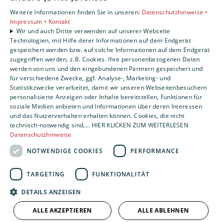
E-Mail:
buero@vitt-haustechnik.de
Weitere Informationen finden Sie in unseren:
Datenschutzhinweise •
Impressum •
Kontakt
Unternehmen
Wir und auch Dritte verwenden auf unserer Webseite
Technologien, mit Hilfe derer Informationen auf dem Endgerät
AGB
·
Datenschutz
·
Impressum
·
gespeichert werden bzw. auf solche Informationen auf dem Endgerät
Barrierefreiheitserklärung
zugegriffen werden, z.B. Cookies. Ihre personenbezogenen Daten
werden von uns und den eingebundenen Partnern gespeichert und
für verschiedene Zwecke, ggf. Analyse-, Marketing- und
Leistungen
Statistikzwecke verarbeitet, damit wir unseren Webseitenbesuchern
Privatkunden
personalisierte Anzeigen oder Inhalte bereitstellen, Funktionen für
Gewerbekunden
soziale Medien anbieten und Informationen über deren Interessen
und das Nutzerverhalten erhalten können. Cookies, die nicht
Karriere
technisch-notwendig sind,... HIER KLICKEN ZUM WEITERLESEN
Unternehmen
Datenschutzhinweise
NOTWENDIGE COOKIES
PERFORMANCE
Standorte
Siegen
TARGETING
FUNKTIONALITÄT
DETAILS ANZEIGEN
Um externe HTML-Inhalte anzuzeigen, benötigen
ALLE AKZEPTIEREN
ALLE ABLEHNEN
wir Ihre Einwilligung.