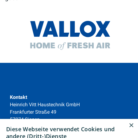
Kontakt
Heinrich Vitt Haustechnik GmbH
Frankfurter Straße 49
57074 Siegen
×
Telefon: 0271 50130
Diese Webseite verwendet Cookies und
Telefax: 0271 501312
andere (Dritt-)Dienste