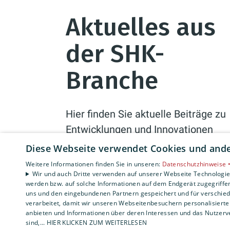
Aktuelles aus
der SHK-
Branche
Hier finden Sie aktuelle Beiträge zu
Entwicklungen und Innovationen
aus dem Heizungs-, Klima- und
Diese Webseite verwendet Cookies und ander
Sanitärbereich sowie
Weitere Informationen finden Sie in unseren:
Datenschutzhinweise 
Pressemitteilungen unserer Firma.
Wir und auch Dritte verwenden auf unserer Webseite Technologien
werden bzw. auf solche Informationen auf dem Endgerät zugegriffe
uns und den eingebundenen Partnern gespeichert und für verschiede
Sie wollen mehr zu einem Thema
verarbeitet, damit wir unseren Webseitenbesuchern personalisierte 
erfahren oder haben Anmerkungen
anbieten und Informationen über deren Interessen und das Nutzerve
sind,... HIER KLICKEN ZUM WEITERLESEN
zu einem Beitrag?