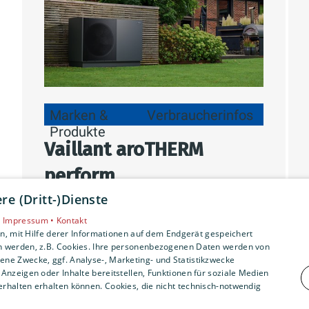
Marken &
Verbraucherinfos
Produkte
Vaillant aroTHERM
perform
e (Dritt-)Dienste
Leistungsstarke Luft-Wasser-
•
Impressum •
Kontakt
Wärmepumpe (bis 20 kW) für
, mit Hilfe derer Informationen auf dem Endgerät gespeichert
n werden, z.B. Cookies. Ihre personenbezogenen Daten werden von
große Neubauten, Sanierungen und
ne Zwecke, ggf. Analyse-, Marketing- und Statistikzwecke
Gewerbe – mit hoher
Anzeigen oder Inhalte bereitstellen, Funktionen für soziale Medien
rhalten erhalten können. Cookies, die nicht technisch-notwendig
Vorlauftemperatur, flexibler