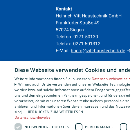
Kontakt
Heinrich Vitt Haustechnik GmbH
Frankfurter Straße 49
57074 Siegen
Telefon: 0271 50130
Telefax: 0271 501312
E-Mail:
buero@vitt-haustechnik.de
Unternehmen
Diese Webseite verwendet Cookies und ander
AGB
·
Datenschutz
·
Weitere Informationen finden Sie in unseren:
Datenschutzhinweise 
Impressum
·
Wir und auch Dritte verwenden auf unserer Webseite Technologien
Barrierefreiheitserklärung
werden bzw. auf solche Informationen auf dem Endgerät zugegriffe
uns und den eingebundenen Partnern gespeichert und für verschiede
verarbeitet, damit wir unseren Webseitenbesuchern personalisierte 
anbieten und Informationen über deren Interessen und das Nutzerve
sind,... HIER KLICKEN ZUM WEITERLESEN
Datenschutzhinweise
NOTWENDIGE COOKIES
PERFORMANCE