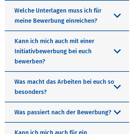
Welche Unterlagen muss ich für
meine Bewerbung einreichen?
Kann ich mich auch mit einer
Initiativbewerbung bei euch
Deine Bewerbung ist für uns der erste
bewerben?
Schritt, dich kennenzulernen. Damit wir
einen ersten Eindruck von dir
Was macht das Arbeiten bei euch so
bekommen genügt uns für den ersten
besonders?
Eindruck eine aussagekräftige
Absolut! Wir freuen uns über
Nachricht, in der du uns von deinem
Initiativbewerbungen von dir. Zeige uns,
Was passiert nach der Bewerbung?
Interesse, deinen Fähigkeiten und
warum du ein Gewinn für unser Team
deiner Motivation erzählst. Später
wärst und welche Fähigkeiten und
Unser Unternehmen ist mehr als nur
können wir gemeinsam darüber
Kann ich mich auch für ein