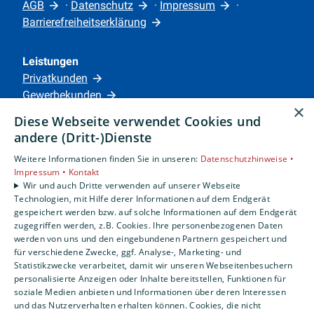
AGB
·
Datenschutz
·
Impressum
·
deinem Praktikum bei uns erwarten
Barrierefreiheitserklärung
kannst.
Leistungen
JETZT DIREKT BEWERBEN!
Privatkunden
Gewerbekunden
×
Karriere
Diese Webseite verwendet Cookies und
Unternehmen
andere (Dritt-)Dienste
Weitere Informationen finden Sie in unseren:
Datenschutzhinweise •
Standorte
Impressum •
Kontakt
Siegen
Wir und auch Dritte verwenden auf unserer Webseite
Technologien, mit Hilfe derer Informationen auf dem Endgerät
gespeichert werden bzw. auf solche Informationen auf dem Endgerät
zugegriffen werden, z.B. Cookies. Ihre personenbezogenen Daten
Um externe HTML-Inhalte anzuzeigen, benötigen
werden von uns und den eingebundenen Partnern gespeichert und
wir Ihre Einwilligung.
für verschiedene Zwecke, ggf. Analyse-, Marketing- und
Statistikzwecke verarbeitet, damit wir unseren Webseitenbesuchern
Weitere Informationen finden Sie in unserer
personalisierte Anzeigen oder Inhalte bereitstellen, Funktionen für
Datenschutzerklärung.
soziale Medien anbieten und Informationen über deren Interessen
und das Nutzerverhalten erhalten können. Cookies, die nicht