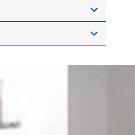
 der Badgestaltung stehen als
Ideen für große und kleine Bäder.
sauber saniert werden?
r den couragierten Semi-Profi
kte. Besonders beliebt ist der
e relevanten Fragen unter 03745