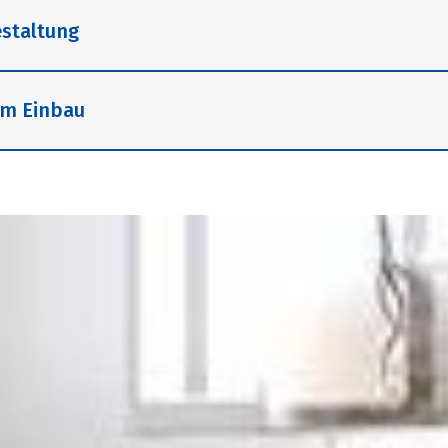
estaltung
im Einbau
Duschflächen aus Mineralwerkstoff und Pluspunkte
 Verfügung. Kurz und knapp zeigt Schedel kreative 
ein oder soll das Gästebad möglichst schnell und 
stützung für Profis vom Fach oder als Anleitung fü
 die Videos den einfachen Aufbau der Schedel Produ
es weiteren beantwortet der Service & Support all