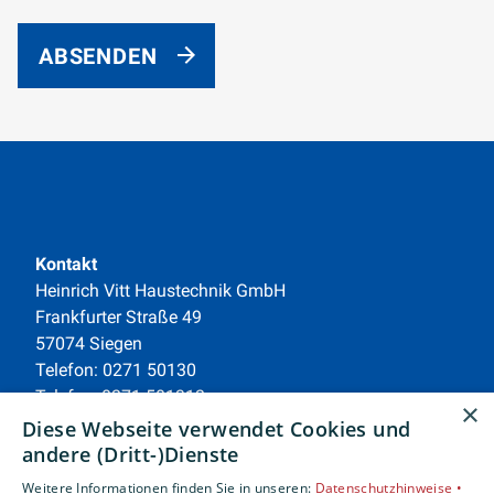
ABSENDEN
Kontakt
Heinrich Vitt Haustechnik GmbH
Frankfurter Straße 49
57074 Siegen
Telefon: 0271 50130
Telefax: 0271 501312
×
E-Mail:
buero@vitt-haustechnik.de
Diese Webseite verwendet Cookies und
andere (Dritt-)Dienste
Unternehmen
Weitere Informationen finden Sie in unseren:
Datenschutzhinweise •