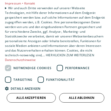
AGB
·
Datenschutz
·
Impressum
·
Impressum •
Kontakt
Barrierefreiheitserklärung
Wir und auch Dritte verwenden auf unserer Webseite
Technologien, mit Hilfe derer Informationen auf dem Endgerät
gespeichert werden bzw. auf solche Informationen auf dem Endgerät
Leistungen
zugegriffen werden, z.B. Cookies. Ihre personenbezogenen Daten
werden von uns und den eingebundenen Partnern gespeichert und
Privatkunden
für verschiedene Zwecke, ggf. Analyse-, Marketing- und
Gewerbekunden
Statistikzwecke verarbeitet, damit wir unseren Webseitenbesuchern
Karriere
personalisierte Anzeigen oder Inhalte bereitstellen, Funktionen für
Unternehmen
soziale Medien anbieten und Informationen über deren Interessen
und das Nutzerverhalten erhalten können. Cookies, die nicht
technisch-notwendig sind,... HIER KLICKEN ZUM WEITERLESEN
Standorte
Datenschutzhinweise
Siegen
NOTWENDIGE COOKIES
PERFORMANCE
TARGETING
FUNKTIONALITÄT
Um externe HTML-Inhalte anzuzeigen, benötigen
wir Ihre Einwilligung.
DETAILS ANZEIGEN
Weitere Informationen finden Sie in unserer
ALLE AKZEPTIEREN
ALLE ABLEHNEN
Datenschutzerklärung.