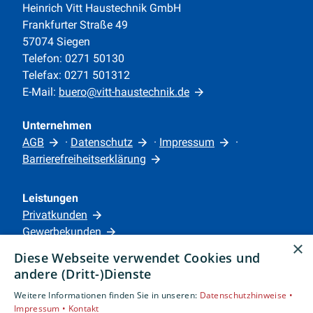
Heinrich Vitt Haustechnik GmbH
Frankfurter Straße 49
57074 Siegen
Telefon: 0271 50130
Telefax: 0271 501312
E-Mail:
buero@vitt-haustechnik.de
Unternehmen
AGB
·
Datenschutz
·
Impressum
·
Barrierefreiheitserklärung
Leistungen
Privatkunden
Gewerbekunden
×
Karriere
Diese Webseite verwendet Cookies und
Unternehmen
andere (Dritt-)Dienste
Weitere Informationen finden Sie in unseren:
Datenschutzhinweise •
Standorte
Impressum •
Kontakt