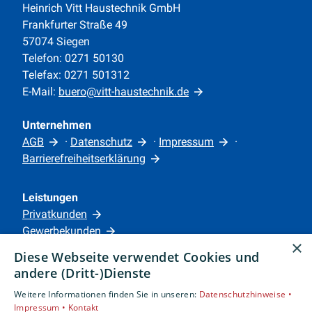
Heinrich Vitt Haustechnik GmbH
Frankfurter Straße 49
57074 Siegen
Telefon: 0271 50130
Telefax: 0271 501312
E-Mail:
buero@vitt-haustechnik.de
Unternehmen
AGB
·
Datenschutz
·
Impressum
·
Barrierefreiheitserklärung
Leistungen
Privatkunden
Gewerbekunden
×
Karriere
Diese Webseite verwendet Cookies und
Unternehmen
andere (Dritt-)Dienste
Weitere Informationen finden Sie in unseren:
Datenschutzhinweise •
Standorte
Impressum •
Kontakt