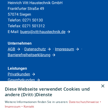
Heinrich Vitt Haustechnik GmbH
Frankfurter Straße 49
57074 Siegen
Telefon: 0271 50130
Telefax: 0271 501312
E-Mail:
buero@vitt-haustechnik.de
Unternehmen
AGB
·
Datenschutz
·
Impressum
·
Barrierefreiheitserklärung
Leistungen
Privatkunden
Gewerbekunden
×
Karriere
Diese Webseite verwendet Cookies und
Unternehmen
andere (Dritt-)Dienste
Weitere Informationen finden Sie in unseren:
Datenschutzhinweise •
Standorte
Impressum •
Kontakt