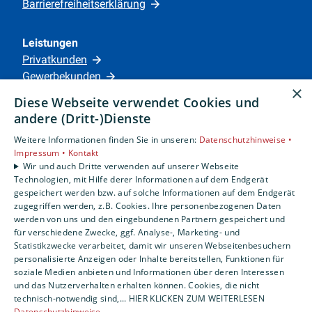
Barrierefreiheitserklärung
Leistungen
Privatkunden
Gewerbekunden
×
Karriere
Diese Webseite verwendet Cookies und
Unternehmen
andere (Dritt-)Dienste
Weitere Informationen finden Sie in unseren:
Datenschutzhinweise •
Standorte
Impressum •
Kontakt
Siegen
Wir und auch Dritte verwenden auf unserer Webseite
Technologien, mit Hilfe derer Informationen auf dem Endgerät
gespeichert werden bzw. auf solche Informationen auf dem Endgerät
zugegriffen werden, z.B. Cookies. Ihre personenbezogenen Daten
Um externe HTML-Inhalte anzuzeigen, benötigen
werden von uns und den eingebundenen Partnern gespeichert und
wir Ihre Einwilligung.
für verschiedene Zwecke, ggf. Analyse-, Marketing- und
Statistikzwecke verarbeitet, damit wir unseren Webseitenbesuchern
Weitere Informationen finden Sie in unserer
personalisierte Anzeigen oder Inhalte bereitstellen, Funktionen für
Datenschutzerklärung.
soziale Medien anbieten und Informationen über deren Interessen
und das Nutzerverhalten erhalten können. Cookies, die nicht
technisch-notwendig sind,... HIER KLICKEN ZUM WEITERLESEN
COOKIE-EINSTELLUNGEN ÖFFNEN
Datenschutzhinweise