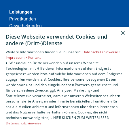
Leistungen
Privatkunden
Gewerbekunden
×
Karriere
Diese Webseite verwendet Cookies und
Unternehmen
andere (Dritt-)Dienste
Weitere Informationen finden Sie in unseren:
Datenschutzhinweise •
Standorte
Impressum •
Kontakt
Siegen
Wir und auch Dritte verwenden auf unserer Webseite
Technologien, mit Hilfe derer Informationen auf dem Endgerät
gespeichert werden bzw. auf solche Informationen auf dem Endgerät
zugegriffen werden, z.B. Cookies. Ihre personenbezogenen Daten
Um externe HTML-Inhalte anzuzeigen, benötigen
werden von uns und den eingebundenen Partnern gespeichert und
wir Ihre Einwilligung.
für verschiedene Zwecke, ggf. Analyse-, Marketing- und
Statistikzwecke verarbeitet, damit wir unseren Webseitenbesuchern
Weitere Informationen finden Sie in unserer
personalisierte Anzeigen oder Inhalte bereitstellen, Funktionen für
Datenschutzerklärung.
soziale Medien anbieten und Informationen über deren Interessen
und das Nutzerverhalten erhalten können. Cookies, die nicht
technisch-notwendig sind,... HIER KLICKEN ZUM WEITERLESEN
COOKIE-EINSTELLUNGEN ÖFFNEN
Datenschutzhinweise