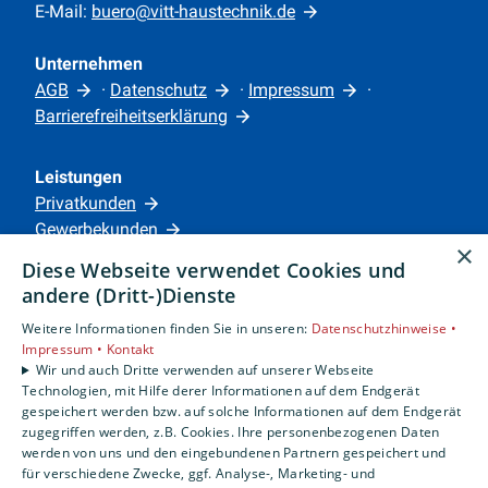
E-Mail:
buero@vitt-haustechnik.de
Unternehmen
AGB
·
Datenschutz
·
Impressum
·
Barrierefreiheitserklärung
Leistungen
Privatkunden
Gewerbekunden
×
Karriere
Diese Webseite verwendet Cookies und
Unternehmen
andere (Dritt-)Dienste
Weitere Informationen finden Sie in unseren:
Datenschutzhinweise •
Standorte
Impressum •
Kontakt
Siegen
Wir und auch Dritte verwenden auf unserer Webseite
Technologien, mit Hilfe derer Informationen auf dem Endgerät
gespeichert werden bzw. auf solche Informationen auf dem Endgerät
zugegriffen werden, z.B. Cookies. Ihre personenbezogenen Daten
Um externe HTML-Inhalte anzuzeigen, benötigen
werden von uns und den eingebundenen Partnern gespeichert und
wir Ihre Einwilligung.
für verschiedene Zwecke, ggf. Analyse-, Marketing- und