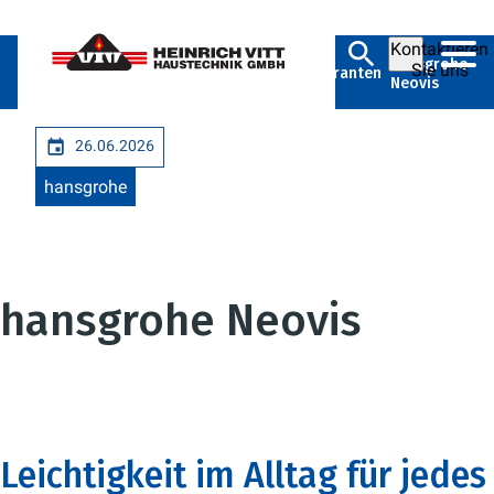
Kontaktieren
Heinrich Vitt
Unsere
Unternehmen
hansgrohe
Sie uns
Haustechnik
Markenlieferanten
Neovis
GmbH
26.06.2026
hansgrohe
hansgrohe Neovis
Leichtigkeit im Alltag für jedes