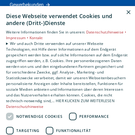
Gewerbekunden
×
Karriere
Diese Webseite verwendet Cookies und
Unternehmen
andere (Dritt-)Dienste
Weitere Informationen finden Sie in unseren:
Datenschutzhinweise •
Standorte
Impressum •
Kontakt
Siegen
Wir und auch Dritte verwenden auf unserer Webseite
Technologien, mit Hilfe derer Informationen auf dem Endgerät
gespeichert werden bzw. auf solche Informationen auf dem Endgerät
zugegriffen werden, z.B. Cookies. Ihre personenbezogenen Daten
Um externe HTML-Inhalte anzuzeigen, benötigen
werden von uns und den eingebundenen Partnern gespeichert und
wir Ihre Einwilligung.
für verschiedene Zwecke, ggf. Analyse-, Marketing- und
Statistikzwecke verarbeitet, damit wir unseren Webseitenbesuchern
Weitere Informationen finden Sie in unserer
personalisierte Anzeigen oder Inhalte bereitstellen, Funktionen für
Datenschutzerklärung.
soziale Medien anbieten und Informationen über deren Interessen
und das Nutzerverhalten erhalten können. Cookies, die nicht
technisch-notwendig sind,... HIER KLICKEN ZUM WEITERLESEN
COOKIE-EINSTELLUNGEN ÖFFNEN
Datenschutzhinweise
NOTWENDIGE COOKIES
PERFORMANCE
TARGETING
FUNKTIONALITÄT