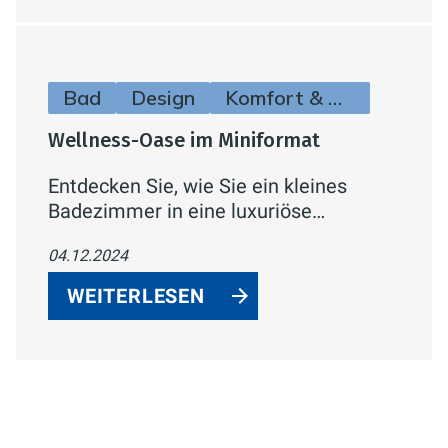
funktionale und ästhetische
Wohlfühlatmosphäre.
Bad
Design
Komfort & Hygiene
Wellness-Oase im Miniformat
Entdecken Sie, wie Sie ein kleines
Badezimmer in eine luxuriöse
Wellness-Oase verwandeln können. Mit
04.12.2024
optischen Tricks, platzsparenden
Möbeln, innovativen Technologien und
WEITERLESEN
stilvollen Akzenten maximieren Sie den
verfügbaren Raum und schaffen eine
funktionale und ästhetische
Wohlfühlatmosphäre.