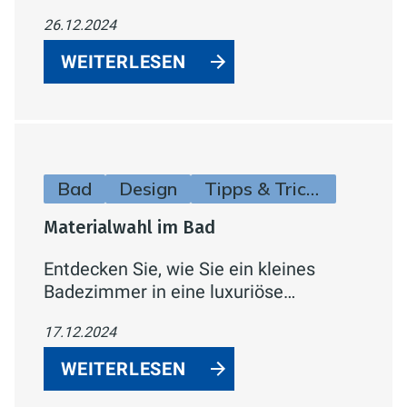
Badezimmer. Mit ihrem
26.12.2024
minimalistischen Soft-Square-Design
vereint sie runde und eckige Formen
WEITERLESEN
und passt sich jedem Badezimmerstil
an.
Bad
Design
Tipps & Tricks
Materialwahl im Bad
Entdecken Sie, wie Sie ein kleines
Badezimmer in eine luxuriöse
Wellness-Oase verwandeln können. Mit
17.12.2024
optischen Tricks, platzsparenden
Möbeln, innovativen Technologien und
WEITERLESEN
stilvollen Akzenten maximieren Sie den
verfügbaren Raum und schaffen eine