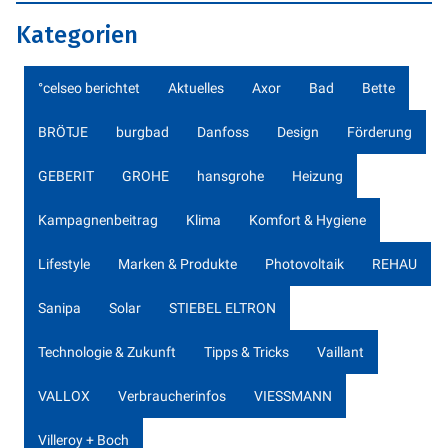
Kategorien
°celseo berichtet
Aktuelles
Axor
Bad
Bette
BRÖTJE
burgbad
Danfoss
Design
Förderung
GEBERIT
GROHE
hansgrohe
Heizung
Kampagnenbeitrag
Klima
Komfort & Hygiene
Lifestyle
Marken & Produkte
Photovoltaik
REHAU
Sanipa
Solar
STIEBEL ELTRON
Technologie & Zukunft
Tipps & Tricks
Vaillant
VALLOX
Verbraucherinfos
VIESSMANN
Villeroy + Boch