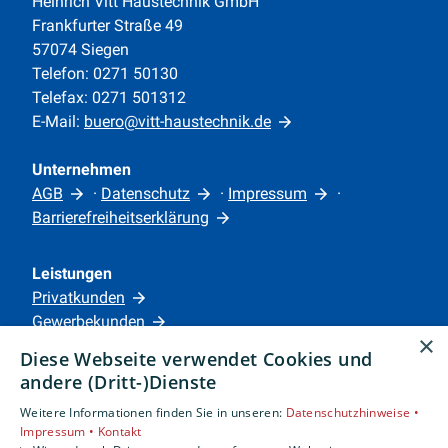
Heinrich Vitt Haustechnik GmbH
Frankfurter Straße 49
57074 Siegen
Telefon: 0271 50130
Telefax: 0271 501312
E-Mail:
buero@vitt-haustechnik.de
Unternehmen
AGB
·
Datenschutz
·
Impressum
·
Barrierefreiheitserklärung
Leistungen
Privatkunden
Gewerbekunden
×
Karriere
Diese Webseite verwendet Cookies und
Unternehmen
andere (Dritt-)Dienste
Weitere Informationen finden Sie in unseren:
Datenschutzhinweise •
Standorte
Impressum •
Kontakt
Siegen