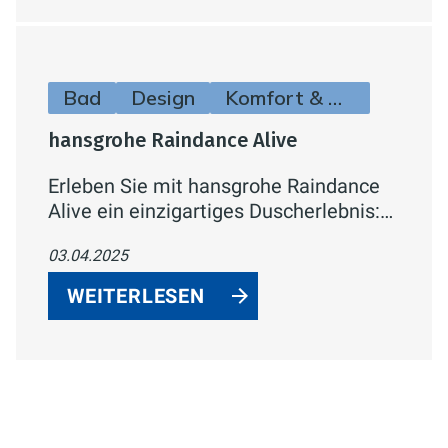
Bad
Design
Komfort & Hygiene
hansgrohe Raindance Alive
Erleben Sie mit hansgrohe Raindance
Alive ein einzigartiges Duscherlebnis:
Perfekte Symbiose aus Design,
03.04.2025
Funktion und Nachhaltigkeit. Innovative
Strahlarten, elegantes Mesh-Design
WEITERLESEN
und EcoSmart-Technologie für
maximalen Komfort und minimalen
Wasserverbrauch.