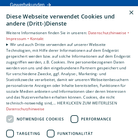
Gewerbekunden
×
Karriere
Diese Webseite verwendet Cookies und
Unternehmen
andere (Dritt-)Dienste
Weitere Informationen finden Sie in unseren:
Datenschutzhinweise •
Standorte
Impressum •
Kontakt
Siegen
Wir und auch Dritte verwenden auf unserer Webseite
Technologien, mit Hilfe derer Informationen auf dem Endgerät
gespeichert werden bzw. auf solche Informationen auf dem Endgerät
zugegriffen werden, z.B. Cookies. Ihre personenbezogenen Daten
Um externe HTML-Inhalte anzuzeigen, benötigen
werden von uns und den eingebundenen Partnern gespeichert und
wir Ihre Einwilligung.
für verschiedene Zwecke, ggf. Analyse-, Marketing- und
Statistikzwecke verarbeitet, damit wir unseren Webseitenbesuchern
Weitere Informationen finden Sie in unserer
personalisierte Anzeigen oder Inhalte bereitstellen, Funktionen für
Datenschutzerklärung.
soziale Medien anbieten und Informationen über deren Interessen
und das Nutzerverhalten erhalten können. Cookies, die nicht
technisch-notwendig sind,... HIER KLICKEN ZUM WEITERLESEN
COOKIE-EINSTELLUNGEN ÖFFNEN
Datenschutzhinweise
NOTWENDIGE COOKIES
PERFORMANCE
TARGETING
FUNKTIONALITÄT