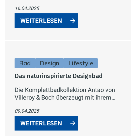
mit vielfältigen Strahlarten, innovativer
16.04.2025
Technologie und edlem Design. Perfekt
für Ihre persönliche Wellness-Oase.
WEITERLESEN
Bad
Design
Lifestyle
Das naturinspirierte Designbad
Die Komplettbadkollektion Antao von
Villeroy & Boch überzeugt mit ihrem
organischen, naturinspirierten Design
09.04.2025
und einer großen Auswahl an
natürlichen Farben, Materialien und
WEITERLESEN
Größen.