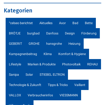
Kategorien
°celseo berichtet
Aktuelles
Axor
Bad
Bette
BRÖTJE
burgbad
Danfoss
Design
Förderung
GEBERIT
GROHE
hansgrohe
Heizung
Kampagnenbeitrag
Klima
Komfort & Hygiene
Lifestyle
Marken & Produkte
Photovoltaik
REHAU
Sanipa
Solar
STIEBEL ELTRON
Technologie & Zukunft
Tipps & Tricks
Vaillant
VALLOX
Verbraucherinfos
VIESSMANN