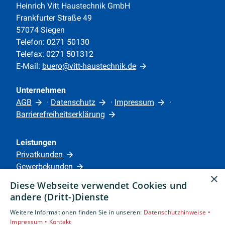
Heinrich Vitt Haustechnik GmbH
Frankfurter Straße 49
57074 Siegen
Telefon: 0271 50130
Telefax: 0271 501312
E-Mail:
buero@vitt-haustechnik.de
Unternehmen
AGB
·
Datenschutz
·
Impressum
·
Barrierefreiheitserklärung
Leistungen
Privatkunden
Gewerbekunden
×
Karriere
Diese Webseite verwendet Cookies und
Unternehmen
andere (Dritt-)Dienste
Weitere Informationen finden Sie in unseren:
Datenschutzhinweise •
Standorte
Impressum •
Kontakt