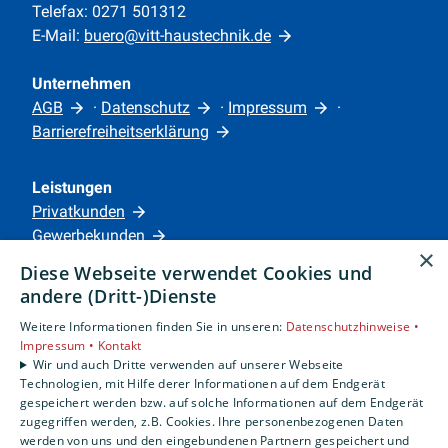
Telefax: 0271 501312
E-Mail:
buero@vitt-haustechnik.de
Unternehmen
AGB
·
Datenschutz
·
Impressum
·
Barrierefreiheitserklärung
Leistungen
Privatkunden
Gewerbekunden
×
Karriere
Diese Webseite verwendet Cookies und
Unternehmen
andere (Dritt-)Dienste
Weitere Informationen finden Sie in unseren:
Datenschutzhinweise •
Standorte
Impressum •
Kontakt
Siegen
Wir und auch Dritte verwenden auf unserer Webseite
Technologien, mit Hilfe derer Informationen auf dem Endgerät
gespeichert werden bzw. auf solche Informationen auf dem Endgerät
zugegriffen werden, z.B. Cookies. Ihre personenbezogenen Daten
Um externe HTML-Inhalte anzuzeigen, benötigen
werden von uns und den eingebundenen Partnern gespeichert und