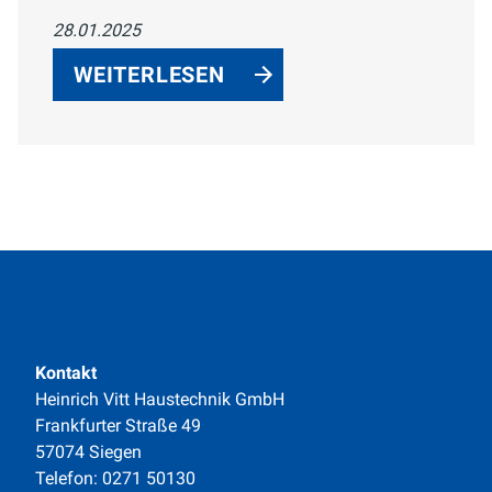
Badezimmer. Von rahmenlosen
28.01.2025
Glasvarianten über teilgerahmte
Modelle bis hin zu barrierefreien Walk-
WEITERLESEN
In-Duschen – wir präsentieren Ihnen
die perfekte Lösung für Funktionalität
und Stil.
Kontakt
Heinrich Vitt Haustechnik GmbH
Frankfurter Straße 49
57074 Siegen
Telefon: 0271 50130