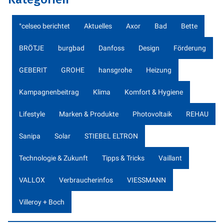
°celseo berichtet
Aktuelles
Axor
Bad
Bette
BRÖTJE
burgbad
Danfoss
Design
Förderung
GEBERIT
GROHE
hansgrohe
Heizung
Kampagnenbeitrag
Klima
Komfort & Hygiene
Lifestyle
Marken & Produkte
Photovoltaik
REHAU
Sanipa
Solar
STIEBEL ELTRON
Technologie & Zukunft
Tipps & Tricks
Vaillant
VALLOX
Verbraucherinfos
VIESSMANN
Villeroy + Boch