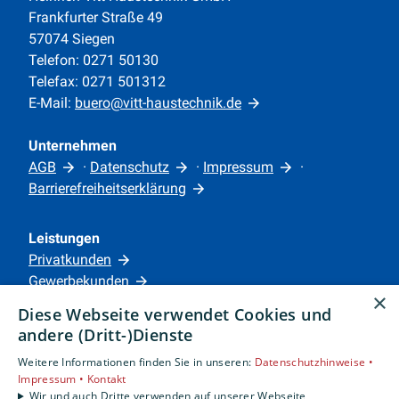
Frankfurter Straße 49
57074 Siegen
Telefon: 0271 50130
Telefax: 0271 501312
E-Mail:
buero@vitt-haustechnik.de
Unternehmen
AGB
·
Datenschutz
·
Impressum
·
Barrierefreiheitserklärung
Leistungen
Privatkunden
Gewerbekunden
×
Karriere
Diese Webseite verwendet Cookies und
Unternehmen
andere (Dritt-)Dienste
Weitere Informationen finden Sie in unseren:
Datenschutzhinweise •
Standorte
Impressum •
Kontakt
Siegen
Wir und auch Dritte verwenden auf unserer Webseite