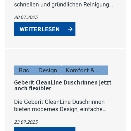
schnellen und gründlichen Reinigung
deiner Toilette. So bleibt dein
30.07.2025
Badezimmer sauber, hygienisch und
frisch – Tag für Tag!
WEITERLESEN
Bad
Design
Komfort & Hygiene
Geberit CleanLine Duschrinnen jetzt
noch flexibler
Die Geberit CleanLine Duschrinnen
bieten modernes Design, einfache
Reinigung und neue Flexibilität durch
23.07.2025
ein neues Format.