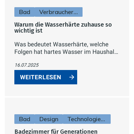
Bad
Verbraucherinfos
Warum die Wasserhärte zuhause so
wichtig ist
Was bedeutet Wasserhärte, welche
Folgen hat hartes Wasser im Haushalt
und wie schützen Filter und
16.07.2025
Enthärtungsanlagen Leitungen und
Geräte? Ein Überblick für Hausbesitzer
WEITERLESEN
und Mieter.
Bad
Design
Technologie & Zukunft
Badezimmer für Generationen