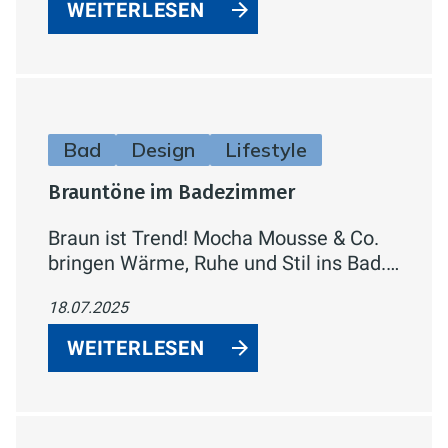
WEITERLESEN
Bad
Design
Lifestyle
Brauntöne im Badezimmer
Braun ist Trend! Mocha Mousse & Co.
bringen Wärme, Ruhe und Stil ins Bad.
Entdecken Sie, wie Brauntöne für eine
18.07.2025
wohnliche Spa-Atmosphäre sorgen.
WEITERLESEN