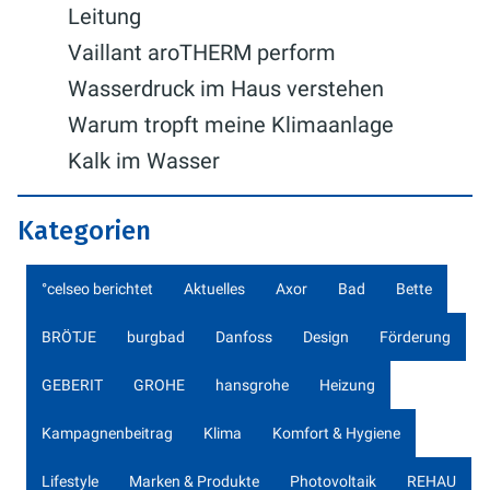
Leitung
Vaillant aroTHERM perform
Wasserdruck im Haus verstehen
Warum tropft meine Klimaanlage
Kalk im Wasser
Kategorien
°celseo berichtet
Aktuelles
Axor
Bad
Bette
BRÖTJE
burgbad
Danfoss
Design
Förderung
GEBERIT
GROHE
hansgrohe
Heizung
Kampagnenbeitrag
Klima
Komfort & Hygiene
Lifestyle
Marken & Produkte
Photovoltaik
REHAU