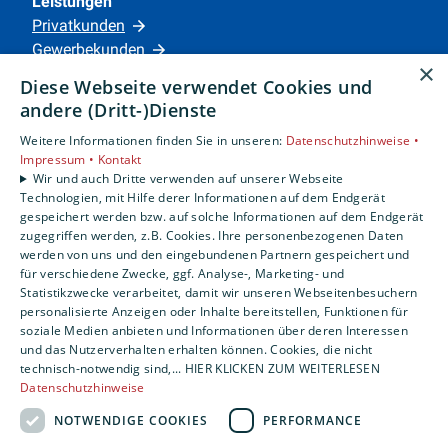
Leistungen
Privatkunden
Gewerbekunden
×
Karriere
Diese Webseite verwendet Cookies und
Unternehmen
andere (Dritt-)Dienste
Weitere Informationen finden Sie in unseren:
Datenschutzhinweise •
Standorte
Impressum •
Kontakt
Siegen
Wir und auch Dritte verwenden auf unserer Webseite
Technologien, mit Hilfe derer Informationen auf dem Endgerät
gespeichert werden bzw. auf solche Informationen auf dem Endgerät
zugegriffen werden, z.B. Cookies. Ihre personenbezogenen Daten
Um externe HTML-Inhalte anzuzeigen, benötigen
werden von uns und den eingebundenen Partnern gespeichert und
wir Ihre Einwilligung.
für verschiedene Zwecke, ggf. Analyse-, Marketing- und
Statistikzwecke verarbeitet, damit wir unseren Webseitenbesuchern
Weitere Informationen finden Sie in unserer
personalisierte Anzeigen oder Inhalte bereitstellen, Funktionen für
Datenschutzerklärung.
soziale Medien anbieten und Informationen über deren Interessen
und das Nutzerverhalten erhalten können. Cookies, die nicht
technisch-notwendig sind,... HIER KLICKEN ZUM WEITERLESEN
COOKIE-EINSTELLUNGEN ÖFFNEN
Datenschutzhinweise
NOTWENDIGE COOKIES
PERFORMANCE