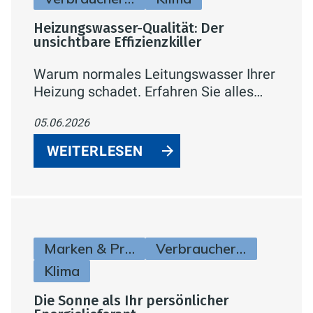
Heizungswasser-Qualität: Der
unsichtbare Effizienzkiller
Warum normales Leitungswasser Ihrer
Heizung schadet. Erfahren Sie alles
über die VDI 2035, Kalkschutz und wie
05.06.2026
Sie Heizkosten durch
Wasseraufbereitung sparen können.
WEITERLESEN
Marken & Produkte
Verbraucherinfos
Klima
Die Sonne als Ihr persönlicher