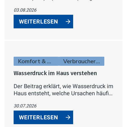
Neubauten, Sanierungen und Gewerbe
03.08.2026
– mit hoher Vorlauftemperatur,
flexibler Aufstellung und Smart-Home-
WEITERLESEN
Anbindung.
Komfort & Hygiene
Verbraucherinfos
Wasserdruck im Haus verstehen
Der Beitrag erklärt, wie Wasserdruck im
Haus entsteht, welche Ursachen häufig
zu schwachem Druck führen und wie
30.07.2026
sich das Problem systematisch
eingrenzen lässt.
WEITERLESEN