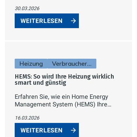
Lastspitzen vermeiden.
30.03.2026
WEITERLESEN
Heizung
Verbraucherinfos
HEMS: So wird Ihre Heizung wirklich
smart und günstig
Erfahren Sie, wie ein Home Energy
Management System (HEMS) Ihre
Heizung bedarfsgerecht steuert,
16.03.2026
Verbrauch und Heizkosten gezielt
optimiert – automatisiert, vernetzt und
WEITERLESEN
auf aktuelle Energiestandards