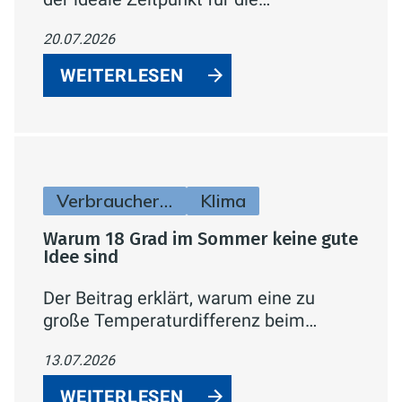
Heizungswartung ist und was dabei
20.07.2026
geprüft werden sollte.
WEITERLESEN
Verbraucherinfos
Klima
Warum 18 Grad im Sommer keine gute
Idee sind
Der Beitrag erklärt, warum eine zu
große Temperaturdifferenz beim
Klimatisieren gesundheitlich und
13.07.2026
energetisch ungünstig ist, und gibt
konkrete Tipps zur sinnvollen
WEITERLESEN