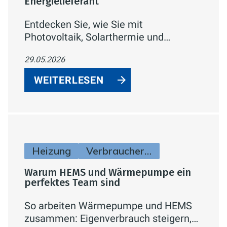
Energielieferant
Entdecken Sie, wie Sie mit
Photovoltaik, Solarthermie und
Hybridlösungen die Kraft der Sonne für
29.05.2026
Strom und Wärme in Ihrem Zuhause
nutzen – inklusive
WEITERLESEN
Fördermöglichkeiten.
Heizung
Verbraucherinfos
Warum HEMS und Wärmepumpe ein
perfektes Team sind
So arbeiten Wärmepumpe und HEMS
zusammen: Eigenverbrauch steigern,