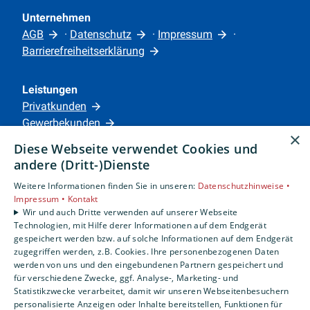
Unternehmen
AGB
·
Datenschutz
·
Impressum
·
Barrierefreiheitserklärung
Leistungen
Privatkunden
Gewerbekunden
×
Karriere
Diese Webseite verwendet Cookies und
Unternehmen
andere (Dritt-)Dienste
Weitere Informationen finden Sie in unseren:
Datenschutzhinweise •
Standorte
Impressum •
Kontakt
Siegen
Wir und auch Dritte verwenden auf unserer Webseite
Technologien, mit Hilfe derer Informationen auf dem Endgerät
gespeichert werden bzw. auf solche Informationen auf dem Endgerät
zugegriffen werden, z.B. Cookies. Ihre personenbezogenen Daten
Um externe HTML-Inhalte anzuzeigen, benötigen
werden von uns und den eingebundenen Partnern gespeichert und
wir Ihre Einwilligung.
für verschiedene Zwecke, ggf. Analyse-, Marketing- und
Statistikzwecke verarbeitet, damit wir unseren Webseitenbesuchern
Weitere Informationen finden Sie in unserer
personalisierte Anzeigen oder Inhalte bereitstellen, Funktionen für