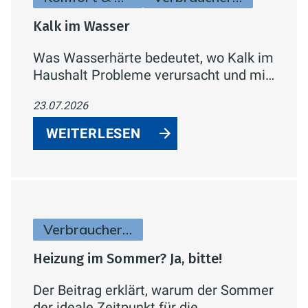
Kalk im Wasser
Was Wasserhärte bedeutet, wo Kalk im
Haushalt Probleme verursacht und mit
welchen konkreten Maßnahmen sich
23.07.2026
Kalkablagerungen reduzieren lassen.
WEITERLESEN
Verbraucherinfos
Heizung im Sommer? Ja, bitte!
Der Beitrag erklärt, warum der Sommer
der ideale Zeitpunkt für die