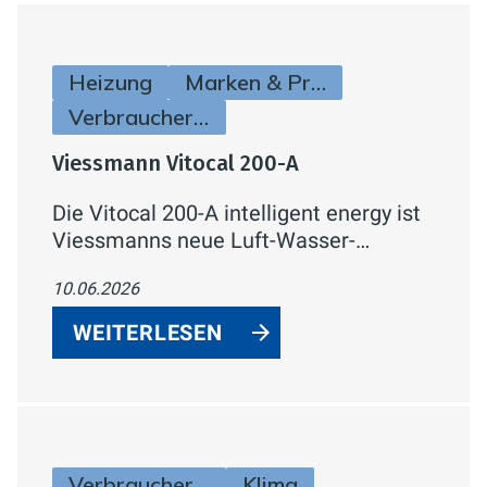
Heizung
Marken & Produkte
Verbraucherinfos
Viessmann Vitocal 200-A
Die Vitocal 200-A intelligent energy ist
Viessmanns neue Luft-Wasser-
Wärmepumpe für Ein- und
10.06.2026
Zweifamilienhäuser. Mit natürlichem
Kältemittel R290, bis zu 75 °C
WEITERLESEN
Vorlauftemperatur und integrierter
Hydraulik in der Außeneinheit.
Verbraucherinfos
Klima