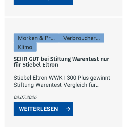
Einstellung der Klimaanlage.
Marken & Produkte
Verbraucherinfos
Klima
SEHR GUT bei Stiftung Warentest nur
für Stiebel Eltron
Stiebel Eltron WWK-I 300 Plus gewinnt
Stiftung-Warentest-Vergleich für
Warmwasser-Wärmepumpen mit
03.07.2026
„SEHR GUT" (1,5) und dem Titel
„Preistipp" – bestes Ergebnis bei
WEITERLESEN
Effizienz und Lautstärke.