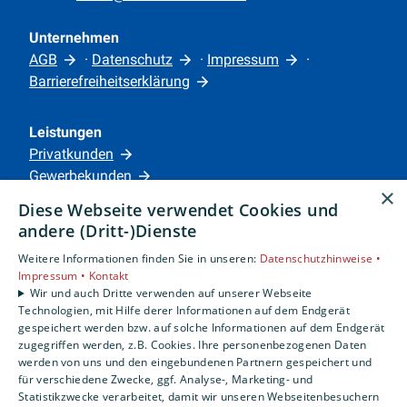
Unternehmen
AGB
·
Datenschutz
·
Impressum
·
Barrierefreiheitserklärung
Leistungen
Privatkunden
Gewerbekunden
×
Karriere
Diese Webseite verwendet Cookies und
Unternehmen
andere (Dritt-)Dienste
Weitere Informationen finden Sie in unseren:
Datenschutzhinweise •
Standorte
Impressum •
Kontakt
Siegen
Wir und auch Dritte verwenden auf unserer Webseite
Technologien, mit Hilfe derer Informationen auf dem Endgerät
gespeichert werden bzw. auf solche Informationen auf dem Endgerät
zugegriffen werden, z.B. Cookies. Ihre personenbezogenen Daten
Um externe HTML-Inhalte anzuzeigen, benötigen
werden von uns und den eingebundenen Partnern gespeichert und
wir Ihre Einwilligung.
für verschiedene Zwecke, ggf. Analyse-, Marketing- und
Statistikzwecke verarbeitet, damit wir unseren Webseitenbesuchern