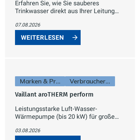
Erfahren Sie, wie Sie sauberes
Trinkwasser direkt aus Ihrer Leitung
erhalten können. Entdecken Sie
07.08.2026
RAUTITAN von REHAU - ein effizientes
und sicheres Trinkwassersystem, das
WEITERLESEN
höchste Wasserqualität garantiert.
Lesen Sie mehr über
Trinkwasserhygiene, sichere
Installation und nachhaltige Lösungen
für Ihre Wasserleitungen.
Marken & Produkte
Verbraucherinfos
Vaillant aroTHERM perform
Leistungsstarke Luft-Wasser-
Wärmepumpe (bis 20 kW) für große
Neubauten, Sanierungen und Gewerbe
03.08.2026
– mit hoher Vorlauftemperatur,