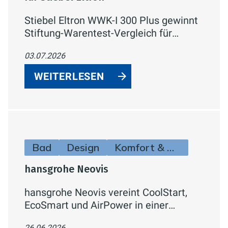
Stiebel Eltron WWK-I 300 Plus gewinnt
Stiftung-Warentest-Vergleich für
Warmwasser-Wärmepumpen mit
03.07.2026
„SEHR GUT" (1,5) und dem Titel
„Preistipp" – bestes Ergebnis bei
WEITERLESEN
Effizienz und Lautstärke.
Bad
Design
Komfort & Hygiene
hansgrohe Neovis
hansgrohe Neovis vereint CoolStart,
EcoSmart und AirPower in einer
Armaturenlinie für Waschtisch, Bidet,
26.06.2026