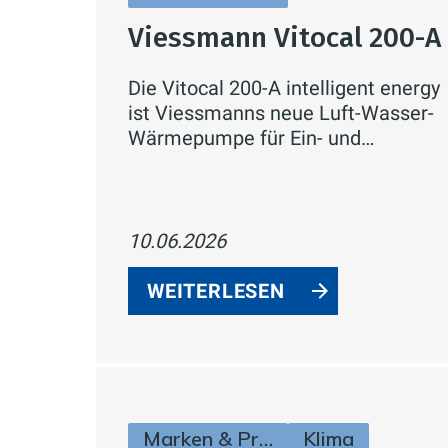
Viessmann Vitocal 200-A
Die Vitocal 200-A intelligent energy
ist Viessmanns neue Luft-Wasser-
Wärmepumpe für Ein- und
Zweifamilienhäuser. Mit
natürlichem Kältemittel R290, bis
zu 75 °C Vorlauftemperatur und
integrierter Hydraulik in der
10.06.2026
Außeneinheit.
WEITERLESEN
Marken & Produkte
Klima