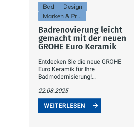
Bad
Design
Marken & Produkte
Badrenovierung leicht
gemacht mit der neuen
GROHE Euro Keramik
Entdecken Sie die neue GROHE
Euro Keramik für Ihre
Badmodernisierung!
Ansprechendes Design, langlebige
22.08.2025
Qualität und innovative Funktionen
wie die Triple Vortex Spülung
WEITERLESEN
machen Ihr Badezimmer
komfortabel, hygienisch und
nachhaltig – zum attraktiven Preis