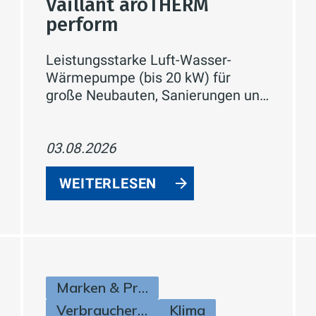
Vaillant aroTHERM
perform
Leistungsstarke Luft-Wasser-
Wärmepumpe (bis 20 kW) für
große Neubauten, Sanierungen und
Gewerbe – mit hoher
Vorlauftemperatur, flexibler
Aufstellung und Smart-Home-
03.08.2026
Anbindung.
WEITERLESEN
Marken & Produkte
Verbraucherinfos
Klima