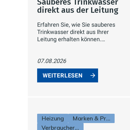
Sauberes Trinkwasser
direkt aus der Leitung
Erfahren Sie, wie Sie sauberes
Trinkwasser direkt aus Ihrer
Leitung erhalten können.
Entdecken Sie RAUTITAN von
REHAU - ein effizientes und
sicheres Trinkwassersystem, das
07.08.2026
höchste Wasserqualität garantiert.
Lesen Sie mehr über
WEITERLESEN
Trinkwasserhygiene, sichere
Installation und nachhaltige
Lösungen für Ihre Wasserleitungen.
Heizung
Marken & Produkte
Verbraucherinfos