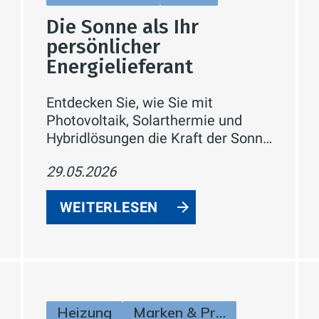
Die Sonne als Ihr
persönlicher
Energielieferant
Entdecken Sie, wie Sie mit
Photovoltaik, Solarthermie und
Hybridlösungen die Kraft der Sonne
für Strom und Wärme in Ihrem
29.05.2026
Zuhause nutzen – inklusive
Fördermöglichkeiten.
WEITERLESEN
Heizung
Marken & Produkte