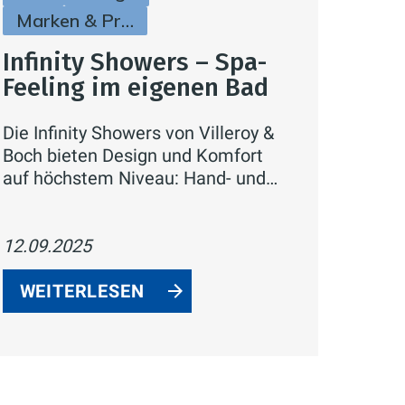
Marken & Produkte
Infinity Showers – Spa-
Feeling im eigenen Bad
Die Infinity Showers von Villeroy &
Boch bieten Design und Komfort
auf höchstem Niveau: Hand- und
Kopfbrausen mit verschiedenen
Strahlarten, Thermostate mit
CoolTap Technologie und edle
12.09.2025
Oberflächen in Chrom oder Matt
Black – für exklusive Spa-Momente
WEITERLESEN
zuhause.