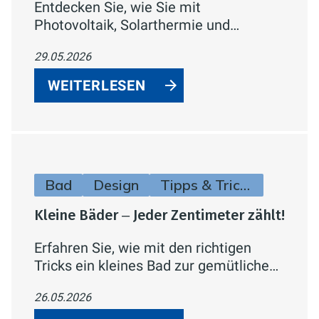
Entdecken Sie, wie Sie mit
Photovoltaik, Solarthermie und
Hybridlösungen die Kraft der Sonne für
29.05.2026
Strom und Wärme in Ihrem Zuhause
nutzen – inklusive
WEITERLESEN
Fördermöglichkeiten.
Bad
Design
Tipps & Tricks
Kleine Bäder ‒ Jeder Zentimeter zählt!
Erfahren Sie, wie mit den richtigen
Tricks ein kleines Bad zur gemütlichen
Wohlfühl-Oase statt zur beengten
26.05.2026
Nische wird.