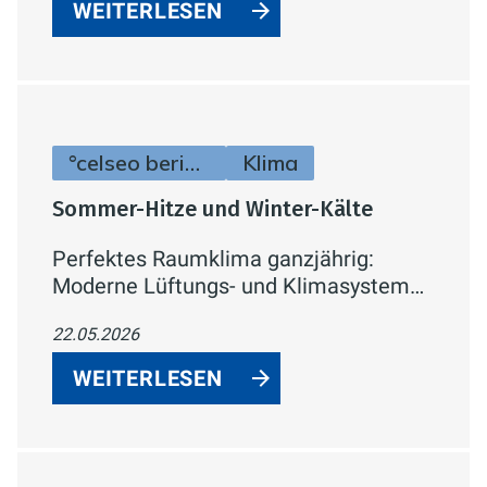
WEITERLESEN
°celseo berichtet
Klima
Sommer-Hitze und Winter-Kälte
Perfektes Raumklima ganzjährig:
Moderne Lüftungs- und Klimasysteme
sparen Energie, verbessern die
22.05.2026
Gesundheit und bieten Komfort. Jetzt
informieren!
WEITERLESEN