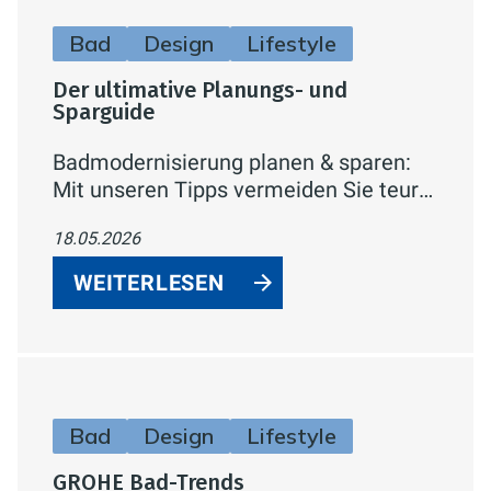
Bad
Design
Lifestyle
Der ultimative Planungs- und
Sparguide
Badmodernisierung planen & sparen:
Mit unseren Tipps vermeiden Sie teure
Fehler. Erfahren Sie, wo Sie investieren
18.05.2026
sollten und wo Sie clever sparen
können.
WEITERLESEN
Bad
Design
Lifestyle
GROHE Bad-Trends