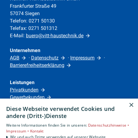
Frankfurter Straße 49
57074 Siegen
Telefon: 0271 50130
Telefax: 0271 501312
E-Mail:
buero@vitt-haustechnik.de
Unternehmen
AGB
·
Datenschutz
·
Impressum
·
Barrierefreiheitserklärung
Leistungen
Privatkunden
Gewerbekunden
×
Karriere
Diese Webseite verwendet Cookies und
Unternehmen
andere (Dritt-)Dienste
Weitere Informationen finden Sie in unseren:
Datenschutzhinweise •
Standorte
Impressum •
Kontakt
Siegen
Wir und auch Dritte verwenden auf unserer Webseite