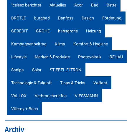
°celseo berichtet
Aktuelles
Axor
Bad
Bette
BRÖTJE
burgbad
Danfoss
Design
Förderung
GEBERIT
GROHE
hansgrohe
Heizung
Kampagnenbeitrag
Klima
Komfort & Hygiene
Lifestyle
Marken & Produkte
Photovoltaik
REHAU
Sanipa
Solar
STIEBEL ELTRON
Technologie & Zukunft
Tipps & Tricks
Vaillant
VALLOX
Verbraucherinfos
VIESSMANN
Villeroy + Boch
Archiv