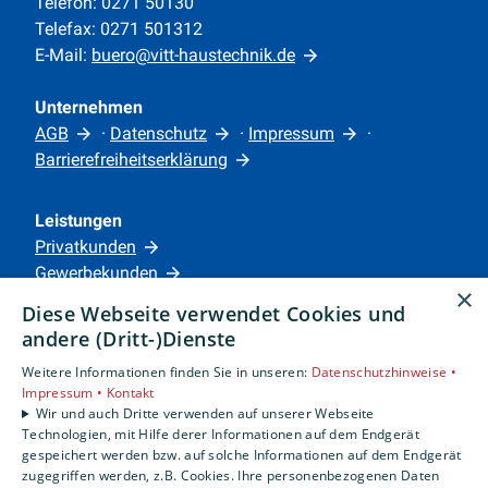
Telefon: 0271 50130
Telefax: 0271 501312
E-Mail:
buero@vitt-haustechnik.de
Unternehmen
AGB
·
Datenschutz
·
Impressum
·
Barrierefreiheitserklärung
Leistungen
Privatkunden
Gewerbekunden
×
Karriere
Diese Webseite verwendet Cookies und
Unternehmen
andere (Dritt-)Dienste
Weitere Informationen finden Sie in unseren:
Datenschutzhinweise •
Standorte
Impressum •
Kontakt
Siegen
Wir und auch Dritte verwenden auf unserer Webseite
Technologien, mit Hilfe derer Informationen auf dem Endgerät
gespeichert werden bzw. auf solche Informationen auf dem Endgerät
zugegriffen werden, z.B. Cookies. Ihre personenbezogenen Daten
Um externe HTML-Inhalte anzuzeigen, benötigen