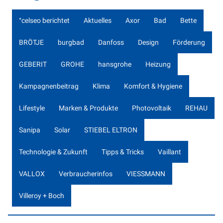
°celseo berichtet
Aktuelles
Axor
Bad
Bette
BRÖTJE
burgbad
Danfoss
Design
Förderung
GEBERIT
GROHE
hansgrohe
Heizung
Kampagnenbeitrag
Klima
Komfort & Hygiene
Lifestyle
Marken & Produkte
Photovoltaik
REHAU
Sanipa
Solar
STIEBEL ELTRON
Technologie & Zukunft
Tipps & Tricks
Vaillant
VALLOX
Verbraucherinfos
VIESSMANN
Villeroy + Boch