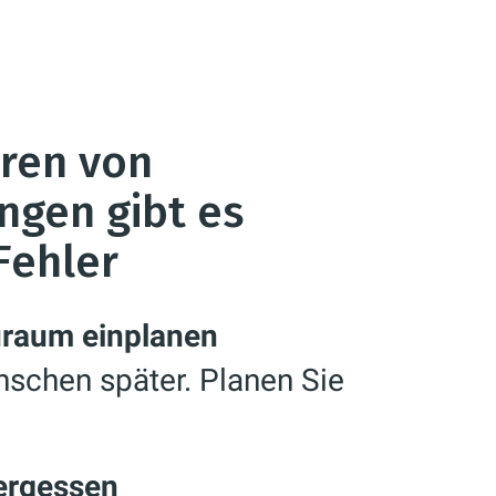
hren von
ngen gibt es
Fehler
uraum einplanen
schen später. Planen Sie
ergessen