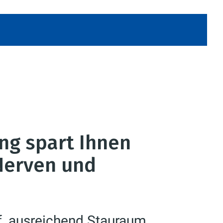
e
ng spart Ihnen
 Nerven und
f, ausreichend Stauraum