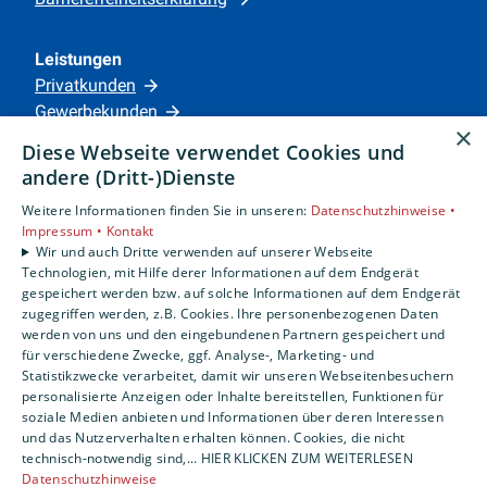
Leistungen
Privatkunden
Gewerbekunden
×
Karriere
Diese Webseite verwendet Cookies und
Unternehmen
andere (Dritt-)Dienste
Weitere Informationen finden Sie in unseren:
Datenschutzhinweise •
Standorte
Impressum •
Kontakt
Siegen
Wir und auch Dritte verwenden auf unserer Webseite
Technologien, mit Hilfe derer Informationen auf dem Endgerät
gespeichert werden bzw. auf solche Informationen auf dem Endgerät
zugegriffen werden, z.B. Cookies. Ihre personenbezogenen Daten
Um externe HTML-Inhalte anzuzeigen, benötigen
werden von uns und den eingebundenen Partnern gespeichert und
wir Ihre Einwilligung.
für verschiedene Zwecke, ggf. Analyse-, Marketing- und
Statistikzwecke verarbeitet, damit wir unseren Webseitenbesuchern
Weitere Informationen finden Sie in unserer
personalisierte Anzeigen oder Inhalte bereitstellen, Funktionen für
Datenschutzerklärung.
soziale Medien anbieten und Informationen über deren Interessen
und das Nutzerverhalten erhalten können. Cookies, die nicht
technisch-notwendig sind,... HIER KLICKEN ZUM WEITERLESEN
COOKIE-EINSTELLUNGEN ÖFFNEN
Datenschutzhinweise